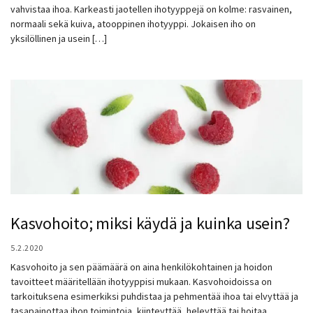
vahvistaa ihoa. Karkeasti jaotellen ihotyyppejä on kolme: rasvainen,
normaali sekä kuiva, atooppinen ihotyyppi. Jokaisen iho on
yksilöllinen ja usein […]
Kasvohoito; miksi käydä ja kuinka usein?
5.2.2020
Kasvohoito ja sen päämäärä on aina henkilökohtainen ja hoidon
tavoitteet määritellään ihotyyppisi mukaan. Kasvohoidoissa on
tarkoituksena esimerkiksi puhdistaa ja pehmentää ihoa tai elvyttää ja
tasapainottaa ihon toimintoja, kiinteyttää, heleyttää tai hoitaa