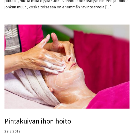
pitkälle, mutta millä öljyllä? Joku vannoo kookosöljyn nimeen ja toinen
jonkun muun, koska toisessa on enemmän ravintoarvoia […]
Pintakuivan ihon hoito
29.8.2019