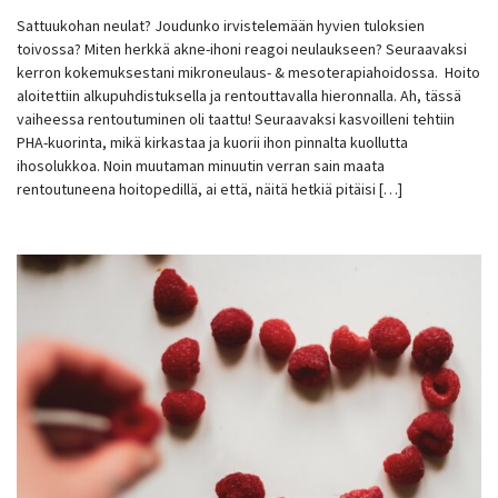
Sattuukohan neulat? Joudunko irvistelemään hyvien tuloksien
toivossa? Miten herkkä akne-ihoni reagoi neulaukseen? Seuraavaksi
kerron kokemuksestani mikroneulaus- & mesoterapiahoidossa. Hoito
aloitettiin alkupuhdistuksella ja rentouttavalla hieronnalla. Ah, tässä
vaiheessa rentoutuminen oli taattu! Seuraavaksi kasvoilleni tehtiin
PHA-kuorinta, mikä kirkastaa ja kuorii ihon pinnalta kuollutta
ihosolukkoa. Noin muutaman minuutin verran sain maata
rentoutuneena hoitopedillä, ai että, näitä hetkiä pitäisi […]