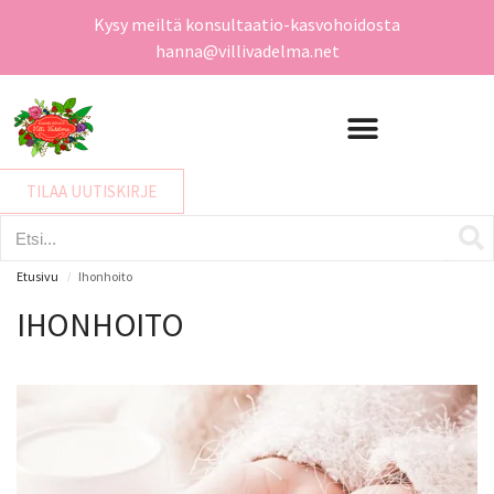
Kysy meiltä konsultaatio-kasvohoidosta
hanna@villivadelma.net
TILAA UUTISKIRJE
Etusivu
Ihonhoito
/
IHONHOITO