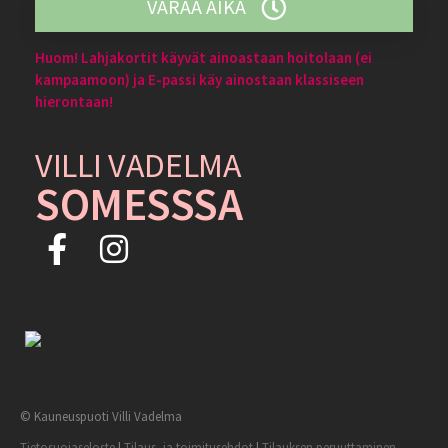
VARAA AIKA
Huom! Lahjakortit käyvät ainoastaan hoitolaan (ei
kampaamoon) ja E-passi käy ainostaan klassiseen
hierontaan!
VILLI VADELMA
SOMESSSA
© Kauneuspuoti Villi Vadelma
Tietosuojaseloste
|
Tilaus- ja toimitusehdot
|
Tilauksen peruuttaminen