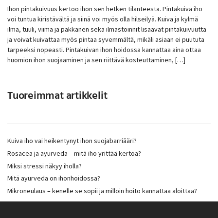
Ihon pintakuivuus kertoo ihon sen hetken tilanteesta. Pintakuiva iho
voi tuntua kiristävältä ja siinä voi myös olla hilseilyä. Kuiva ja kylmä
ilma, tuuli, viima ja pakkanen sekä ilmastoinnit lisäävät pintakuivuutta
ja voivat kuivattaa myös pintaa syvemmältä, mikäli asiaan ei puututa
tarpeeksi nopeasti. Pintakuivan ihon hoidossa kannattaa aina ottaa
huomion ihon suojaaminen ja sen riittävä kosteuttaminen, […]
Tuoreimmat artikkelit
Kuiva iho vai heikentynyt ihon suojabarriääri?
Rosacea ja ayurveda – mitä iho yrittää kertoa?
Miksi stressi näkyy iholla?
Mitä ayurveda on ihonhoidossa?
Mikroneulaus – kenelle se sopii ja milloin hoito kannattaa aloittaa?