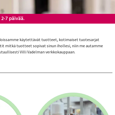
 2-7 päivää.
idoissamme käytettävät tuotteet, kotimaiset tuotesarjat
etit mitkä tuotteet sopivat sinun ihollesi, niin me autamme
stuullisesti Villi Vadelman verkkokauppaan.