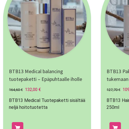
BTB13 Medical balancing
BTB13 Pak
tuotepaketti – Epäpuhtaalle iholle
tukemaan
132,00
€
10
164,60
€
127,70
€
BTB13 Medical Tuotepaketti sisältää
BTB13 Hai
neljä hoitotuotetta
250ml