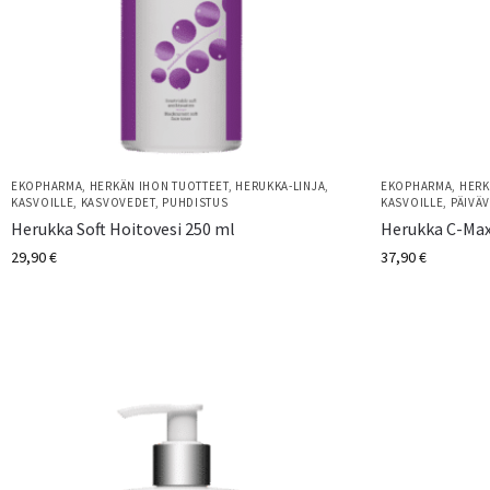
EKOPHARMA
,
HERKÄN IHON TUOTTEET
,
HERUKKA-LINJA
,
EKOPHARMA
,
HERK
KASVOILLE
,
KASVOVEDET
,
PUHDISTUS
KASVOILLE
,
PÄIVÄ
Herukka Soft Hoitovesi 250 ml
Herukka C-Max
29,90
€
37,90
€