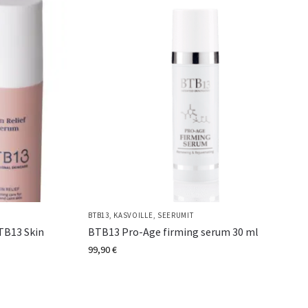
BTB13
,
KASVOILLE
,
SEERUMIT
TB13 Skin
BTB13 Pro-Age firming serum 30 ml
99,90
€