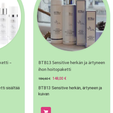
etti –
BTB13 Sensitive herkän ja ärtyneen
ihon hoitopaketti
148,00
€
184,60
€
ti sisältää
BTB13 Sensitive herkän, ärtyneen ja
kuivan