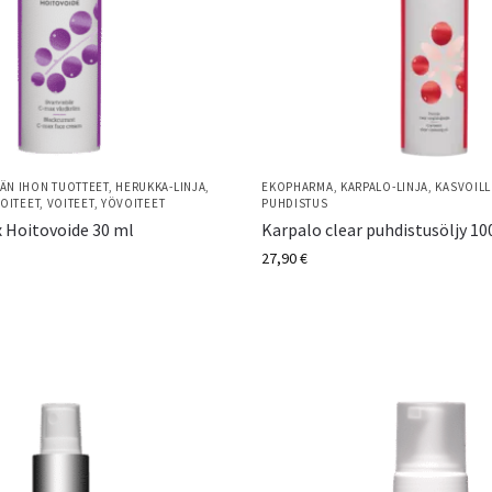
ÄN IHON TUOTTEET
,
HERUKKA-LINJA
,
EKOPHARMA
,
KARPALO-LINJA
,
KASVOILL
VOITEET
,
VOITEET
,
YÖVOITEET
PUHDISTUS
 Hoitovoide 30 ml
Karpalo clear puhdistusöljy 10
27,90
€