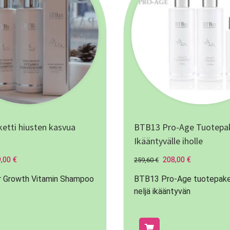
etti hiusten kasvua
BTB13 Pro-Age Tuotepak
Ikääntyvälle iholle
9,00
€
208,00
€
259,60
€
r Growth Vitamin Shampoo
BTB13 Pro-Age tuotepaket
neljä ikääntyvän