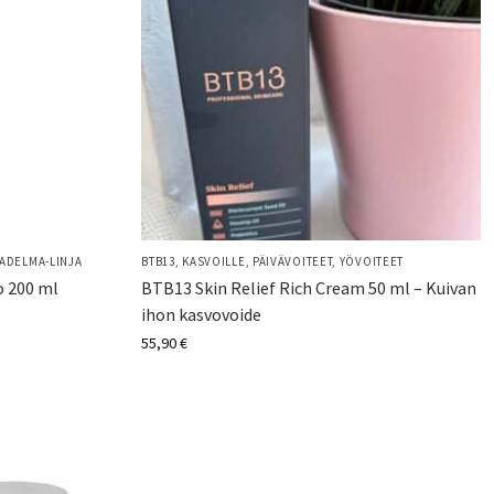
ADELMA-LINJA
BTB13
,
KASVOILLE
,
PÄIVÄVOITEET
,
YÖVOITEET
o 200 ml
BTB13 Skin Relief Rich Cream 50 ml – Kuivan
ihon kasvovoide
55,90
€