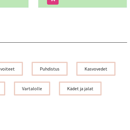
övoiteet
Puhdistus
Kasvovedet
Vartalolle
Kädet ja jalat