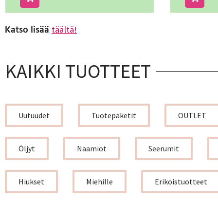
Katso lisää
täältä!
KAIKKI TUOTTEET
Uutuudet
Tuotepaketit
OUTLET
Öljyt
Naamiot
Seerumit
Hiukset
Miehille
Erikoistuotteet