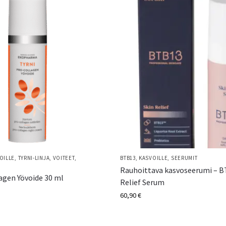
OILLE
,
TYRNI-LINJA
,
VOITEET
,
BTB13
,
KASVOILLE
,
SEERUMIT
Rauhoittava kasvoseerumi – B
agen Yövoide 30 ml
Relief Serum
60,90
€