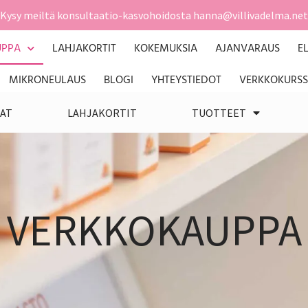
Kysy meiltä konsultaatio-kasvohoidosta hanna@villivadelma.net
UPPA
LAHJAKORTIT
KOKEMUKSIA
AJANVARAUS
E
MIKRONEULAUS
BLOGI
YHTEYSTIEDOT
VERKKOKURSS
AT
LAHJAKORTIT
TUOTTEET
VERKKOKAUPPA