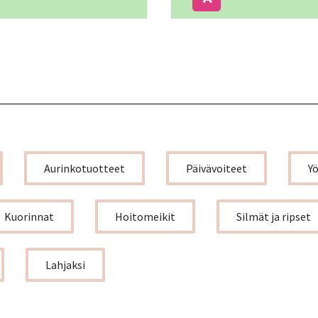
Aurinkotuotteet
Päivävoiteet
Y
Kuorinnat
Hoitomeikit
Silmät ja ripset
Lahjaksi