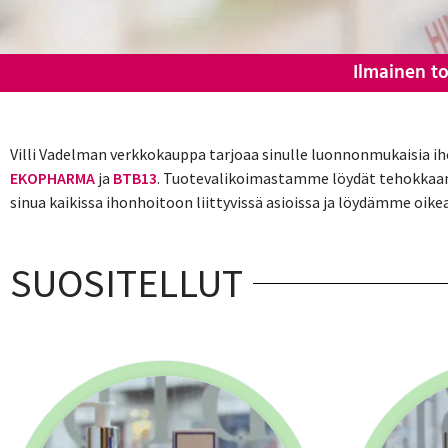
Ilmainen to
Villi Vadelman verkkokauppa tarjoaa sinulle luonnonmukaisia i
EKOPHARMA
ja
BTB13
. Tuotevalikoimastamme löydät tehokkaan av
sinua kaikissa ihonhoitoon liittyvissä asioissa ja löydämme oike
SUOSITELLUT