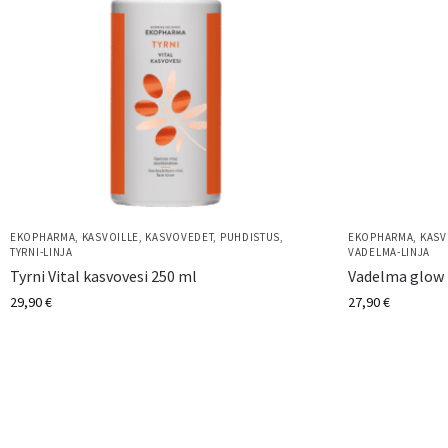
EKOPHARMA
,
KASVOILLE
,
KASVOVEDET
,
PUHDISTUS
,
EKOPHARMA
,
KASV
TYRNI-LINJA
VADELMA-LINJA
Tyrni Vital kasvovesi 250 ml
Vadelma glow 
29,90
€
27,90
€