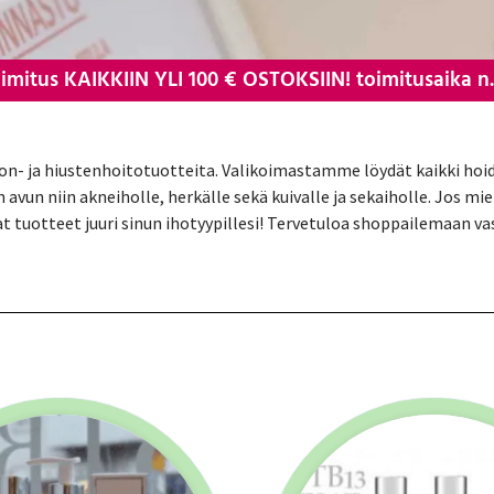
imitus KAIKKIIN YLI 100 € OSTOKSIIN! toimitusaika n.
hon- ja hiustenhoitotuotteita. Valikoimastamme löydät kaikki ho
un niin akneiholle, herkälle sekä kuivalle ja sekaiholle. Jos mi
at tuotteet juuri sinun ihotyypillesi! Tervetuloa shoppailemaan va