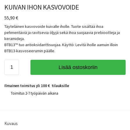
KUIVAN IHON KASVOVOIDE
55,90
€
Täyteläinen kasvovoide kuivalle iholle. Tuote sisältää ihoa
pehmentäviä ja ravitsevia öljyjä sekä ihoa suojaavia prebiootteja ja
keramideja.
BTB13™ tuo antioksidanttisuojaa. Käyttö: Levitä iholle aamuin illoin
BTB13-kasvoseerumin päälle.
Lisää ostoskoriin
Ilmainen toimitus yli 100 € tilauksille
Toimitus 2-7 työpäivän aikana
Kuvaus