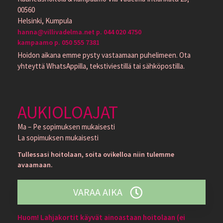
00560
Helsinki, Kumpula
hanna@villivadelma.net p. 044 020 4750
kampaamo p. 050 555 7381
Hoidon aikana emme pysty vastaamaan puhelimeen. Ota
yhteyttä WhatsAppilla, tekstiviestillä tai sähköpostilla.
AUKIOLOAJAT
Ma – Pe sopimuksen mukaisesti
La sopimuksen mukaisesti
Tullessasi hoitolaan, soita ovikelloa niin tulemme
avaamaan.
VARAA AIKA
Huom! Lahjakortit käyvät ainoastaan hoitolaan (ei