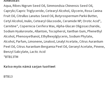
Ainesosat:
Aqua, Ribes Nigrum Seed Oil, Simmondsia Chinensis Seed Oil,
Caprylic/Capric Triglyceride, Cetearyl Alcohol, Glycerin, Rosa Canina
Fruit Oil, Citrullus Lanatus Seed Oil, Butyrospermum Parkii Butter,
Cetyl Alcohol, Inulin, Cetearyl Glucoside, Ceramide NP, Orotic Acid*,
Carnitine*, Copernicia Cerifera Wax, Alpha-Glucan Oligosaccharide,
Sodium Hyaluronate, Allantoin, Tocopherol, Xanthan Gum, Phenethyl
Alcohol, Phenoxyethanol, Ethylhexylglycerin, Sodium Phytate,
Alcohol, Parfum, Limonene, Linalool, Linalyl Acetate, Citrus Aurantium
Peel Oil, Citrus Aurantium Bergamia Peel Oil, Geranyl Acetate, Pinene,
Benzyl Salicylate, Lactic Acid
*BTB13TM
Katso myös nämä sarjan tuotteet
BTB13