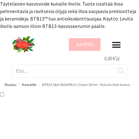
Täyteläinen kasvovoide kuivalle iholle. Tuote sisältää ihoa
pehmentäviä ja ravitsevia öljyjä sekä ihoa suojaavia prebiootteja
ja keramideja. BTB13™ tuo antioksidanttisuojaa. Käyttö: Levitä
iholle aamuin illoin BTB13-kasvoseerumin päälle.
KAUPPA
IHON HYVINVOI
0,00
€
Etusivu
Kasvoille
BTB13 Skin Relief Rich Cream 50 ml – Kuivan ihon kasvovoide
/
/