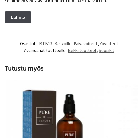
selaimeen seuraavaa kommentointikertaa varten.
Osastot:
BTB13
,
Kasvoille
,
Päivävoiteet
,
Yövoiteet
Avainsanat tuotteelle
kaikki tuotteet
,
Suosikit
Tutustu myös