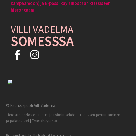
kampaamoon) ja E-passi käy ainostaan klassiseen
hierontaan!
VILLI VADELMA
SOMESSSA
© Kauneuspuoti Villi Vadelma
Tietosuojaseloste
|
Tilaus- ja toimitusehdot
|
Tilauksen peruuttaminen
ja palautukset
|
Evästekäytäntö
Kotisivut yritykselle
Helpotkotisivut.fi