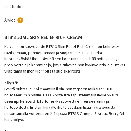
Lisätiedot
Arviot
0
BTB13 50ML SKIN RELIEF RICH CREAM
Kuivan ihon kasvovoide BTB13 Skin Relief Rich Cream on kehitetty
ravitsemaan, pehmentämään ja suojaamaan kuivaa sekä
kosteusköyhää ihoa. Täyteläinen koostumus sisältää hoitavia öljyjä,
prebiootteja ja keramideja, jotka tukevat ihon hyvinvointia ja auttavat
ylläpitämään ihon luonnollista suojakerrosta.
Käyttö:
Levitä puhtaalle iholle aamuin illoin ihon tarpeen mukaisen BTB13-
hoitoseerumin päälle. Lisää kosteutta taputtelemalla iholle yksi tai
useampi kerros BTB13 Toner -kasvovettä ennen seerumia ja
hoitovoidetta. Erittäin kuivalle iholle saadaan lisää ravitsevuutta
sekoittamalla voiteeseen 2-4 tippaa BTB13 Omega- 3 Arctic Berry Oil -
kasvoöljyä.