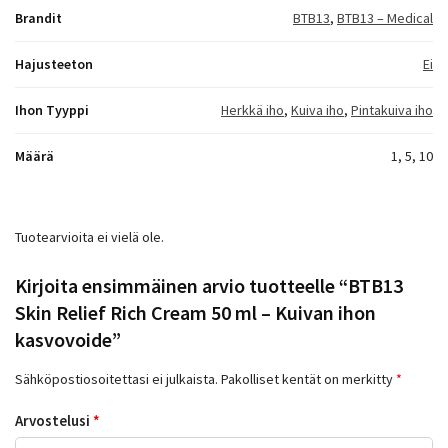
Brandit
BTB13
,
BTB13 – Medical
Hajusteeton
Ei
Ihon Tyyppi
Herkkä iho
,
Kuiva iho
,
Pintakuiva iho
Määrä
1, 5, 10
Tuotearvioita ei vielä ole.
Kirjoita ensimmäinen arvio tuotteelle “BTB13
Skin Relief Rich Cream 50 ml – Kuivan ihon
kasvovoide”
Sähköpostiosoitettasi ei julkaista.
Pakolliset kentät on merkitty
*
Arvostelusi
*