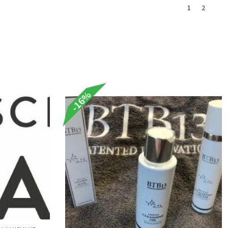
1
2
-16%