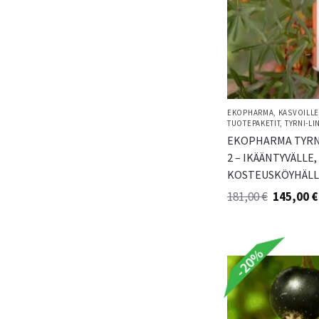
EKOPHARMA
,
KASVOILL
TUOTEPAKETIT
,
TYRNI-LI
EKOPHARMA TYRN
2 – IKÄÄNTYVÄLLE,
KOSTEUSKÖYHÄLL
181,00
€
145,00
€
-20%