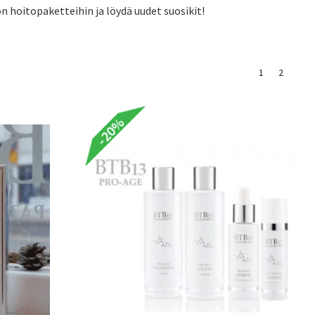
 hoitopaketteihin ja löydä uudet suosikit!
1
2
-20%