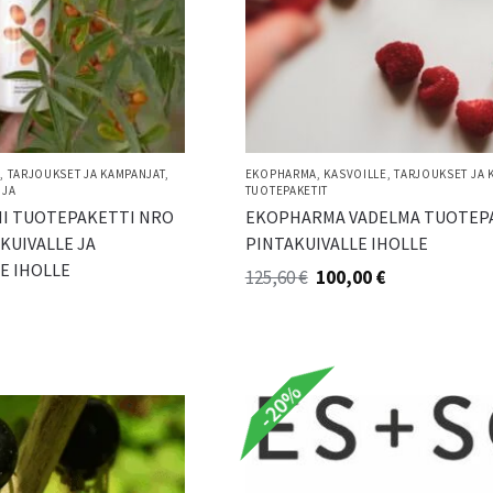
E
,
TARJOUKSET JA KAMPANJAT
,
EKOPHARMA
,
KASVOILLE
,
TARJOUKSET JA 
NJA
TUOTEPAKETIT
I TUOTEPAKETTI NRO
EKOPHARMA VADELMA TUOTEP
 KUIVALLE JA
PINTAKUIVALLE IHOLLE
E IHOLLE
125,60
€
100,00
€
-20%