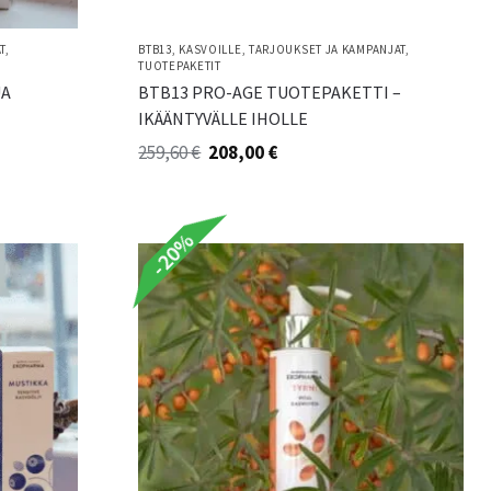
T
,
BTB13
,
KASVOILLE
,
TARJOUKSET JA KAMPANJAT
,
TUOTEPAKETIT
UA
BTB13 PRO-AGE TUOTEPAKETTI –
IKÄÄNTYVÄLLE IHOLLE
259,60
€
208,00
€
-20%