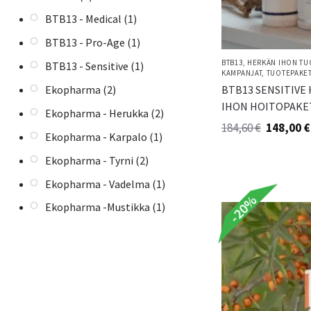
BTB13 - Medical
(1)
BTB13 - Pro-Age
(1)
BTB13
,
HERKÄN IHON TU
BTB13 - Sensitive
(1)
KAMPANJAT
,
TUOTEPAKET
BTB13 SENSITIVE
Ekopharma
(2)
IHON HOITOPAKE
Ekopharma - Herukka
(2)
184,60
€
148,00
€
Ekopharma - Karpalo
(1)
Ekopharma - Tyrni
(2)
Ekopharma - Vadelma
(1)
-20%
Ekopharma -Mustikka
(1)