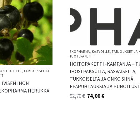
EKOPHARMA
,
KASVOILLE
,
TARJOUKSET JA 
TUOTEPAKETIT
HOITOPAKETTI -KAMPANJA – 
IHOSI PAKSULTA, RASVAISELTA,
ON TUOTTEET
,
TARJOUKSET JA
IT
TUKKOISELTA JA ONKO SIINÄ
IIVISEN IHON
EPÄPUHTAUKSIA JA PUNOITUST
 EKOPHARMA HERUKKA
92,70
€
74,00
€