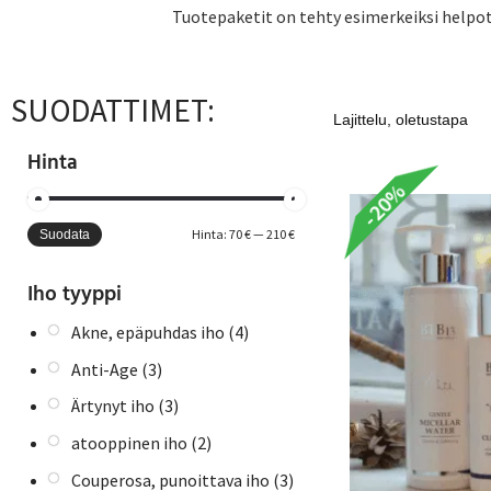
Tuotepaketit on tehty esimerkeiksi helpot
SUODATTIMET:
Hinta
-20%
Hinta:
70 €
—
210 €
Suodata
Iho tyyppi
Akne, epäpuhdas iho
(4)
Anti-Age
(3)
Ärtynyt iho
(3)
atooppinen iho
(2)
Couperosa, punoittava iho
(3)