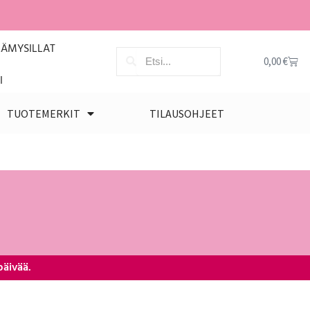
LÄMYSILLAT
0,00
€
I
TUOTEMERKIT
TILAUSOHJEET
päivää.