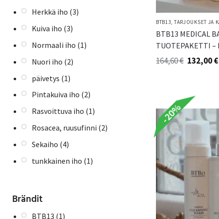
Herkkä iho
(3)
BTB13
,
TARJOUKSET JA 
Kuiva iho
(3)
BTB13 MEDICAL B
Normaali iho
(1)
TUOTEPAKETTI – 
164,60
€
132,00
€
Nuori iho
(2)
päivetys
(1)
Pintakuiva iho
(2)
-20%
Rasvoittuva iho
(1)
Rosacea, ruusufinni
(2)
Sekaiho
(4)
tunkkainen iho
(1)
Brändit
BTB13
(1)