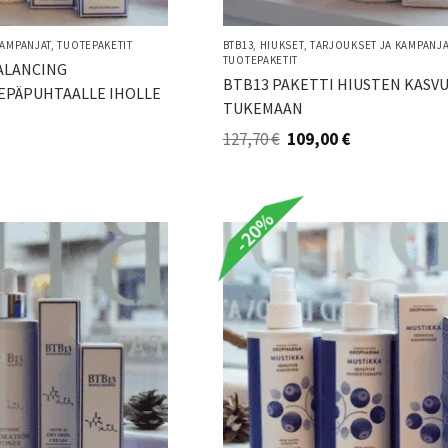
KAMPANJAT
,
TUOTEPAKETIT
BTB13
,
HIUKSET
,
TARJOUKSET JA KAMPANJA
TUOTEPAKETIT
ALANCING
BTB13 PAKETTI HIUSTEN KASV
EPÄPUHTAALLE IHOLLE
TUKEMAAN
127,70
€
109,00
€
-20%