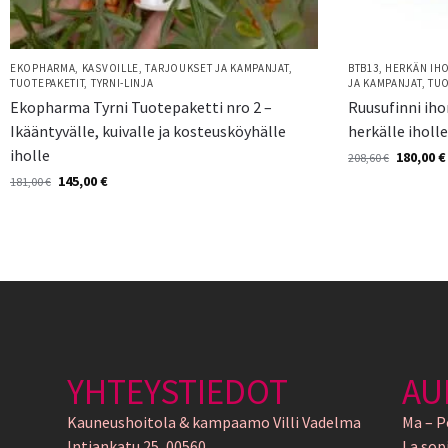
EKOPHARMA
,
KASVOILLE
,
TARJOUKSET JA KAMPANJAT
,
BTB13
,
HERKÄN IH
TUOTEPAKETIT
,
TYRNI-LINJA
JA KAMPANJAT
,
TUO
Ekopharma Tyrni Tuotepaketti nro 2 –
Ruusufinni ih
Ikääntyvälle, kuivalle ja kosteusköyhälle
herkälle iholl
iholle
180,00
€
208,60
€
145,00
€
181,00
€
YHTEYSTIEDOT
AU
Kauneushoitola & kampaamo Villi Vadelma
Ma – P
Intiankatu 25, 00560
La sop