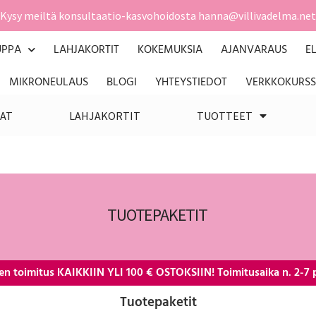
Kysy meiltä konsultaatio-kasvohoidosta hanna@villivadelma.net
UPPA
LAHJAKORTIT
KOKEMUKSIA
AJANVARAUS
E
MIKRONEULAUS
BLOGI
YHTEYSTIEDOT
VERKKOKURSS
AT
LAHJAKORTIT
TUOTTEET
TUOTEPAKETIT
en toimitus KAIKKIIN YLI 100 € OSTOKSIIN! Toimitusaika n. 2-7 
Tuotepaketit