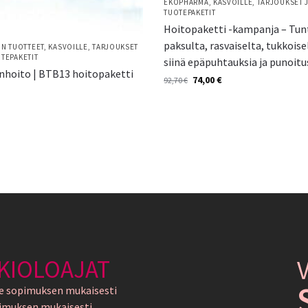
EKOPHARMA
,
KASVOILLE
,
TARJOUKSET 
TUOTEPAKETIT
Hoitopaketti -kampanja – Tun
paksulta, rasvaiselta, tukkoise
ON TUOTTEET
,
KASVOILLE
,
TARJOUKSET
TEPAKETIT
siinä epäpuhtauksia ja punoitu
onhoito | BTB13 hoitopaketti
74,00
€
92,70
€
e
KIOLOAJAT
e sopimuksen mukaisesti
imuksen mukaisesti