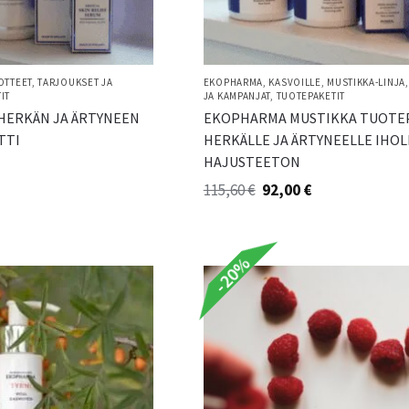
OTTEET
,
TARJOUKSET JA
EKOPHARMA
,
KASVOILLE
,
MUSTIKKA-LINJA
IT
JA KAMPANJAT
,
TUOTEPAKETIT
 HERKÄN JA ÄRTYNEEN
EKOPHARMA MUSTIKKA TUOTE
TTI
HERKÄLLE JA ÄRTYNEELLE IHOL
HAJUSTEETON
115,60
€
92,00
€
-20%