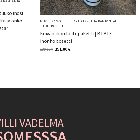
JA KAMPANJAT
,
tuuko ihosi
lta ja onko
BTB13
,
KASVOILLE
,
TARJOUKSET JA KAMPANJAT
,
TUOTEPAKETIT
sta?
Kuivan ihon hoitopaketti | BTB13
ihonhoitosetti
151,00
€
180,20
€
VILLI VADELMA
SOMESSSA