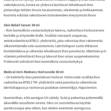
vaikutuksesta, koska ne yhdessä liuottavat tehokkaasti ihon
pintasoluja tehden ihosta tasaisemman, sileämmän ja kirkkaamman.
Kuorinta edistää vaikuttavien hoitoaineiden imeytymistä ihoon.
Skin Relief Serum 30 ml
– Ihon luonnollista vastustuskykyä tukeva, rauhoittava hoitoseerumi
herkälle ja ärtyneelle iholle. Sisältää runsaasti suojaavaa,
antioksidanttista BTB13 -yhdistettä, joka vahvistaa ihon rakennetta
vilkastuttamalla solu-uusiutumista. Lakritsihapon suola ehkäisee
ihotulehduksia ja vähentää tehokkaasti ihon punoitusta. Allantoiini ja E-
vitamiini pehmittävät ihoa ja tukevat ihon omaa suojamekanismia.
Prebiootit edistävät ihon luonnollista vastustuskykyä.
Medical Anti-Redness Hoitovoide 30 ml
– On kehitetty ihon punoituksen hoitoon. Hoitovoide sisältää ihoa
rauhoittavaa BTB13 TM -yhdistettä sekä punoitusta vähentävää
lakritsihappoa ja ravitsevaa puolukan siemenöljyä. Hajusteeton.
Huomioithan, että auringon UV-säteily lisää ja pahentaa pidemmällä
aikavälillä ruusufinnin oireita. Siksi on suositeltavaa käyttää
aurinkosuojaa aina silloin, kun oleilee enemmän auringossa.