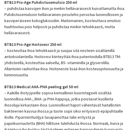
BTB13 Pro-Age Puhdistusemulsio 250 ml
– puhdistaa kasvojen ihon ja meikin hellävaraisesti kuivattamatta ihoa.
Puhdistusemulsion hellävarainen pesuteho perustuu luonnolliseen ja
kasviperäiseen kokoglukosidiin. Maitomainen, kosteuttava emulsio
huuhtoutuu pois helposti ja puhdistaa meikin tehokkaasti, mutta
hellävaraisesti.
BTB13 Pro-Age Hoitovesi 250 ml
– kosteuttaa ihoa tehokkaasti ja suojaa sitä nesteen sisältämillä
antioksidanteilla. Hoitovesi kiinteyttää ihoa patentoidulla BTB13 TM-
yhdisteellä, kosteuttaa aaloella, B5- vitamiinilla ja glyserolilla.
Allantoiini rauhoittaa ihoa. Hoitoneste lisää ihon kosteuspitoisuutta ja
kimmoisuutta.
BTB13 Medical AHA-PHA peeling gel 50 ml
– Kaikille ihotyypeille sopiva kemiallinen kuorintageeli sisältää
luonnollisia AHA-, BHA- ja PHA-happoja, jotka poistavat kuolleita
ihosoluja kirkastaen ihoa. Luonnolliset hapot vähentävät haitallisten
bakteerien kasvua ihossa ja tuote sopii siksi erityisesti epäpuhtaalle
iholle. Piparminttuöljyä tasapainottaa talin eritystä ja
pajunkuoriuutetta (BHA) hillitsee tulehdusta ihossa. Normaali, kuiva ja
ikääntyvä iho hyötyy tästä kolmen erilaisen happoryhmän kuorivasta