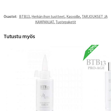
Osastot:
BTB13
,
Herkän ihon tuotteet
,
Kasvoille
,
TARJOUKSET JA
KAMPANJAT
,
Tuotepaketit
Tutustu myös
-20%