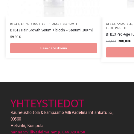
BTB13
,
ERIKOISTUOTTEET
,
HIUKSET
,
SEERUMIT
BTB13
,
KASVOILLE
,
TUOTEPAKETIT
BTB13 Hair Growth Serum + biotin – Seerumi 100 ml
BTB13 Pro-Age Tuo
59,90
€
208,00
€
259,60
€
Lisää ostoskoriin
YHTEYSTIEDOT
Kauneushoitola & kampaamo Villi Vadelma Intiankatu 25,
00560
Helsinki, Kumpula
hanna@villivadelma.net p. 044 020 4750