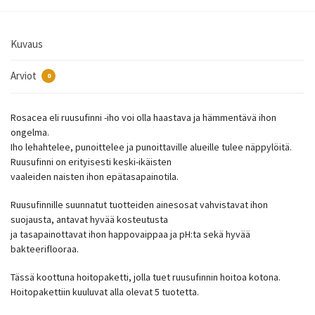
Kuvaus
Arviot
0
Rosacea eli ruusufinni -iho voi olla haastava ja hämmentävä ihon
ongelma.
Iho lehahtelee, punoittelee ja punoittaville alueille tulee näppylöitä.
Ruusufinni on erityisesti keski-ikäisten
vaaleiden naisten ihon epätasapainotila.
Ruusufinnille suunnatut tuotteiden ainesosat vahvistavat ihon
suojausta, antavat hyvää kosteutusta
ja tasapainottavat ihon happovaippaa ja pH:ta sekä hyvää
bakteeriflooraa.
Tässä koottuna hoitopaketti, jolla tuet ruusufinnin hoitoa kotona.
Hoitopakettiin kuuluvat alla olevat 5 tuotetta.