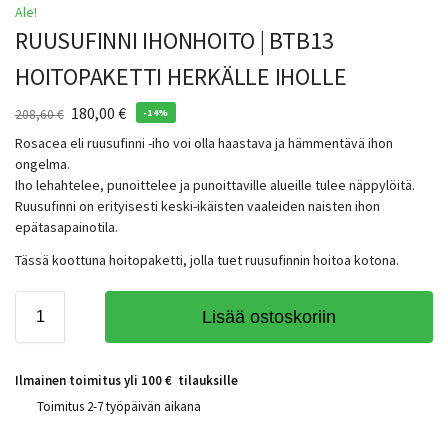
Ale!
RUUSUFINNI IHONHOITO | BTB13
HOITOPAKETTI HERKÄLLE IHOLLE
180,00
€
208,60
€
-14%
Rosacea eli ruusufinni -iho voi olla haastava ja hämmentävä ihon
ongelma.
Iho lehahtelee, punoittelee ja punoittaville alueille tulee näppylöitä.
Ruusufinni on erityisesti keski-ikäisten vaaleiden naisten ihon
epätasapainotila.
Tässä koottuna hoitopaketti, jolla tuet ruusufinnin hoitoa kotona.
Lisää ostoskoriin
Ilmainen toimitus yli 100 € tilauksille
Toimitus 2-7 työpäivän aikana