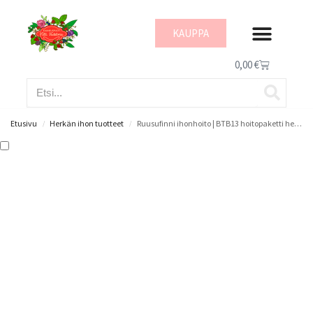
KAUPPA
IHON HYVINVOI
0,00
€
Etusivu
Herkän ihon tuotteet
Ruusufinni ihonhoito | BTB13 hoitopaketti herkälle iholle
/
/