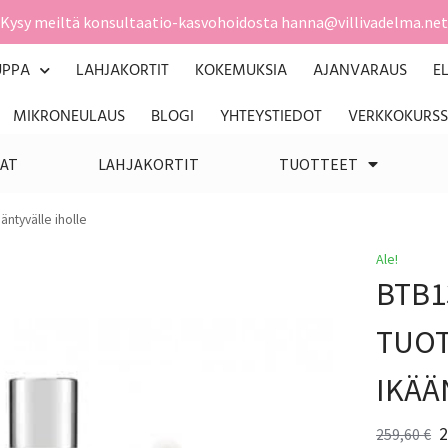
Kysy meiltä konsultaatio-kasvohoidosta hanna@villivadelma.net
UPPA
LAHJAKORTIT
KOKEMUKSIA
AJANVARAUS
E
MIKRONEULAUS
BLOGI
YHTEYSTIEDOT
VERKKOKURSS
AT
LAHJAKORTIT
TUOTTEET
äntyvälle iholle
Ale!
BTB1
TUOT
IKÄÄ
2
259,60
€