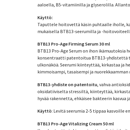
aaloella, B5-vitamiinilla ja glyserolilla. Alla
Käyttö:
Taputtele hoitovettä käsin puhtaalle iholle, ka
mukaisella BTB13-seerumilla ja -hoitovoiteell
BTB13 Pro-Age Firming Serum 30 ml
BTB13 Pro-Age Serum on ihon ikämuutoksia hoi
konsentraatti patentoitua BTB13-yhdistettä tu
ulkonäköä. Seerumi kiinteyttää, kirkastaa ja h
kimmoisampi, tasaisempi ja nuorekkaamman 
BTB13-yhdiste on patentoitu
, vahva antioksid
oksidatiiviselta stressiltä, kiinteyttää, kirkas
hyvää rakennetta, ehkäisee bakteerin kasvua ja
Käyttö
: Levitä seerumia 2-5 tippaa kasvoille e
BTB13 Pro-Age Vitalizing Cream 50 ml