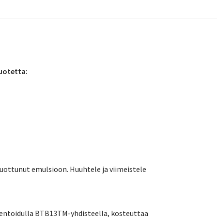
uotetta:
liuottunut emulsioon. Huuhtele ja viimeistele
tentoidulla BTB13TM-yhdisteellä, kosteuttaa