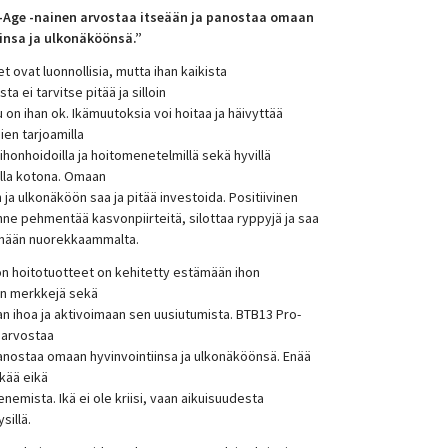
-Age -nainen arvostaa itseään ja panostaa omaan
insa ja ulkonäköönsä.”
 ovat luonnollisia, mutta ihan kaikista
ta ei tarvitse pitää ja silloin
lu on ihan ok. Ikämuutoksia voi hoitaa ja häivyttää
en tarjoamilla
 ihonhoidoilla ja hoitomenetelmillä sekä hyvillä
illa kotona. Omaan
n ja ulkonäköön saa ja pitää investoida. Positiivinen
ne pehmentää kasvonpiirteitä, silottaa ryppyjä ja saa
ämään nuorekkaammalta.
on hoitotuotteet on kehitetty estämään ihon
en merkkejä sekä
n ihoa ja aktivoimaan sen uusiutumista. BTB13 Pro-
 arvostaa
panostaa omaan hyvinvointiinsa ja ulkonäköönsä. Enää
 ikää eikä
nemista. Ikä ei ole kriisi, vaan aikuisuudesta
sillä.