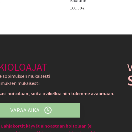
kaulalle
€
166,50
€
KIOLOAJAT
e sopimuksen mukaisesti
imuksen mukaisesti
sasi hoitolaan, soita ovikelloa niin tulemme avaamaan.
VARAA AIKA
Lahjakortit käyvät ainoastaan hoitolaan (ei