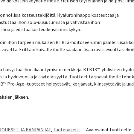
oide kosteusköyhälle iholle. Ylellisen täyteläinen ja helposti ime
uonnollisia kosteustekijöitä. Hyaluronihappo kosteuttaa ja
astuttaa ihon solu-uusiutumista ja vahvistaa ihon
 ihoa ja edistää kosteudensitomiskykyä.
 illoin ihon tarpeen mukaisen BTB13-hoitoseerumin päälle. Lisää k
svovettä. Erittäin kuivalle iholle saadaan lisää ravitsevuutta sek
a häivyttää ihon ikääntymisen merkkejä. BTB13™-yhdisteen hyalu
ta hyvinvointia ja täyteläisyyttä. Tuotteet tarjoavat iholle teho
B™ Pro-Age -tuotteet heleyttävät, korjaavat, kiinteyttävät ja uud
ksien jälkeen.
JOUKSET JA KAMPANJAT
,
Tuotepaketit
Avainsanat tuotteelle