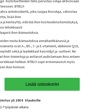
ge -hoitotuotteiden teho perustuu soluja aktivoivaan
steeseen. BTB13-
ahva antioksidantti, joka suojaa ihosoluja, vahvistaa
tta, lisää ihon
a ja kiinteyttä, edistää ihon kosteudensitomiskykyä,
hoa tehokkaasti
laajasti ihon ikämuutoksia.
tteiden muita ikämuutoksia ennaltaehkäiseviä ja
iviaineita ovat A-, B5-, C- ja E-vitamiinit, ubikinoni Q10,
peptidit sekä ja laadukkaat kasviöljyt ja -uutteet. Ne
at ihon toimintoja ja auttavat uudistamaan ihoa antaen
nuorekkaan hehkun. BTB13 sopii erinomaisesti myös
sen ihon hoitoon.
Lisää ostoskoriin
imitus yli 100 € tilauksille
 2-7 työpäivän aikana