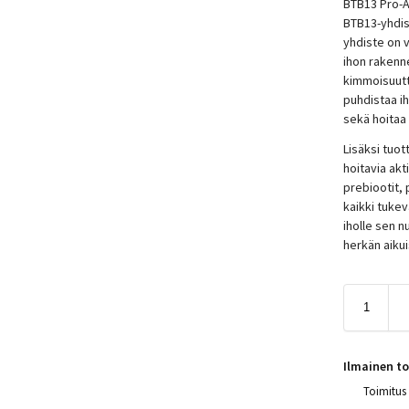
BTB13 Pro-A
BTB13-yhdi
yhdiste on v
ihon rakenne
kimmoisuutt
puhdistaa i
sekä hoitaa 
Lisäksi tuo
hoitavia akti
prebiootit, 
kaikki tukev
iholle sen 
herkän aikui
Ilmainen to
Toimitus