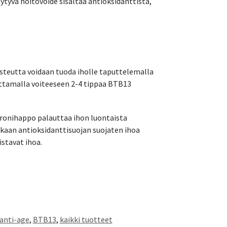
ytyvä hoitovoide sisältää antioksidanttista,
osteutta voidaan tuoda iholle taputtelemalla
oittamalla voiteeseen 2-4 tippaa BTB13
ronihappo palauttaa ihon luontaista
kkaan antioksidanttisuojan suojaten ihoa
istavat ihoa.
anti-age
,
BTB13
,
kaikki tuotteet