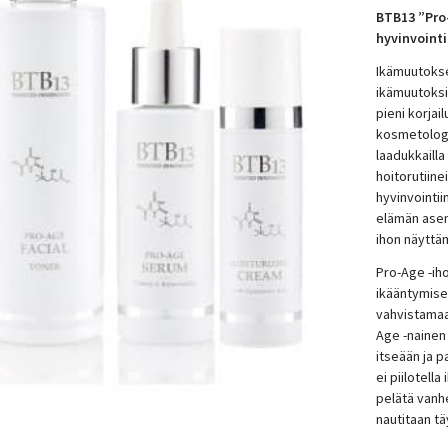
BTB13 ”Pro
hyvinvointi
Ikämuutokset
ikämuutoksis
pieni korjai
kosmetologi
laadukkailla
hoitorutiine
hyvinvointii
elämän asen
ihon näytt
Pro-Age -ih
ikääntymis
vahvistamaa
Age -nainen
itseään ja 
ei piilotella
pelätä vanhe
nautitaan täy