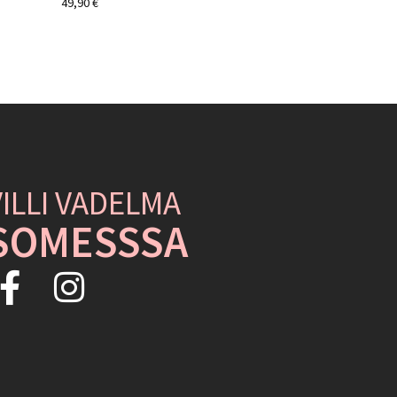
49,90
€
VILLI VADELMA
SOMESSSA