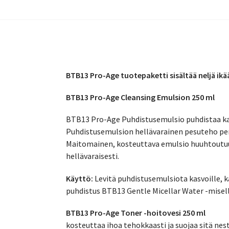
BTB13 Pro-Age tuotepaketti sisältää neljä ik
BTB13 Pro-Age Cleansing Emulsion 250 ml
BTB13 Pro-Age Puhdistusemulsio puhdistaa kasv
Puhdistusemulsion hellävarainen pesuteho peru
Maitomainen, kosteuttava emulsio huuhtoutuu 
hellävaraisesti.
Käyttö:
Levitä puhdistusemulsiota kasvoille, ka
puhdistus BTB13 Gentle Micellar Water -misell
BTB13 Pro-Age Toner -hoitovesi 250 ml
kosteuttaa ihoa tehokkaasti ja suojaa sitä nes