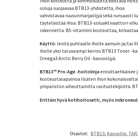
Ihon kosteutta ja kimmoisuutta edistävä hoitov
soluja suojaavaa BTB13-yhdistettä, ihoa
vahvistavaa ruusunmarjaöljyä sekä runsaasti l
täyteläistää ihoa. BTB13-soluaktivaattori vilk
rakennetta. B5-vitamiini kosteuttaa, kirkastaa
Käyttö:
levitä puhtaalle iholle aamuin ja/tai
iholle yksi tai useampi kerros BTB13 Toner -ka
Omega3 Arctic Berry Oil -kasvoöljyä.
BTB13™ Pro-Age -hoitolinja
ennaltaehkäisee j
kosteustasapainoa lisäten ihon kokonaisvaltais
ympäristön aiheuttamilta rasitustekijöiltä. BT
Erittäin hyvä kotihoitosetti, myös mikroneula
Osastot:
BTB13
,
Kasvoille
,
TAR