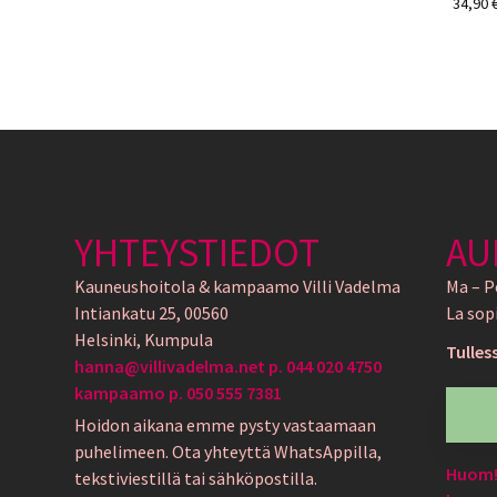
34,90
YHTEYSTIEDOT
AU
Kauneushoitola & kampaamo Villi Vadelma
Ma – P
Intiankatu 25, 00560
La sop
Helsinki, Kumpula
Tulles
hanna@villivadelma.net p. 044 020 4750
kampaamo p. 050 555 7381
Hoidon aikana emme pysty vastaamaan
puhelimeen. Ota yhteyttä WhatsAppilla,
Huom! 
tekstiviestillä tai sähköpostilla.