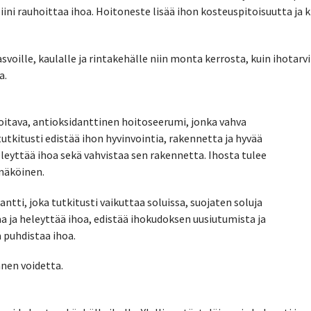
ntoiini rauhoittaa ihoa. Hoitoneste lisää ihon kosteuspitoisuutta ja
svoille, kaulalle ja rintakehälle niin monta kerrosta, kuin ihotarv
a.
tava, antioksidanttinen hoitoseerumi, jonka vahva
tkitusti edistää ihon hyvinvointia, rakennetta ja hyvää
eleyttää ihoa sekä vahvistaa sen rakennetta. Ihosta tulee
näköinen.
antti, joka tutkitusti vaikuttaa soluissa, suojaten soluja
taa ja heleyttää ihoa, edistää ihokudoksen uusiutumista ja
 puhdistaa ihoa.
nnen voidetta.