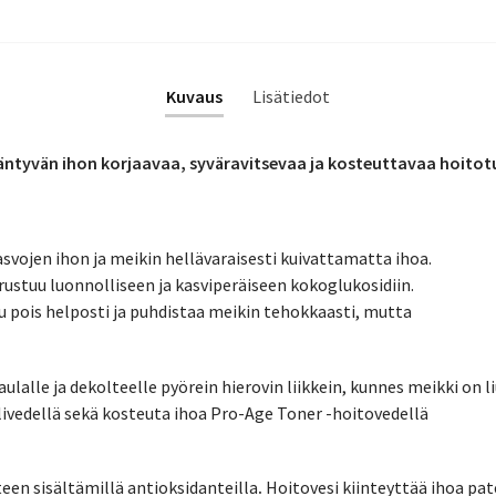
Kuvaus
Lisätiedot
ääntyvän ihon korjaavaa, syväravitsevaa ja kosteuttavaa hoitot
ojen ihon ja meikin hellävaraisesti kuivattamatta ihoa.
stuu luonnolliseen ja kasviperäiseen kokoglukosidiin.
pois helposti ja puhdistaa meikin tehokkaasti, mutta
ulalle ja dekolteelle pyörein hierovin liikkein, kunnes meikki on 
ivedellä sekä kosteuta ihoa Pro-Age Toner -hoitovedellä
teen sisältämillä antioksidanteilla
.
Hoitovesi kiinteyttää ihoa pa