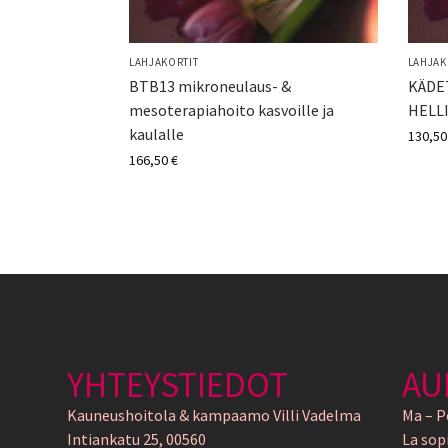
LAHJAKORTIT
LAHJAK
BTB13 mikroneulaus- &
KÄDET
mesoterapiahoito kasvoille ja
HELLI
kaulalle
130,5
166,50
€
YHTEYSTIEDOT
AU
Kauneushoitola & kampaamo Villi Vadelma
Ma – P
Intiankatu 25, 00560
La sop