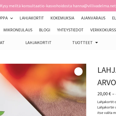
Kysy meiltä konsultaatio-kasvohoidosta hanna@villivadelma.net
UPPA
LAHJAKORTIT
KOKEMUKSIA
AJANVARAUS
E
MIKRONEULAUS
BLOGI
YHTEYSTIEDOT
VERKKOKURSS
AT
LAHJAKORTIT
TUOTTEET
LAHJ
ARVO
20,00
€
–
Lahjakortit 
Lahjakortin 
itse valita 