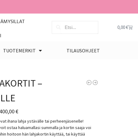
LÄMYSILLAT
0,00
€
I
TUOTEMERKIT
TILAUSOHJEET
AKORTIT –
LLE
400,00
€
ovat ihana lahja ystävälle tai perheenjäsenelle!
voit ostaa haluamallasi summalla ja kortin saaja voi
mihin hoitoon hän lahjakortin käyttää, tai käyttää