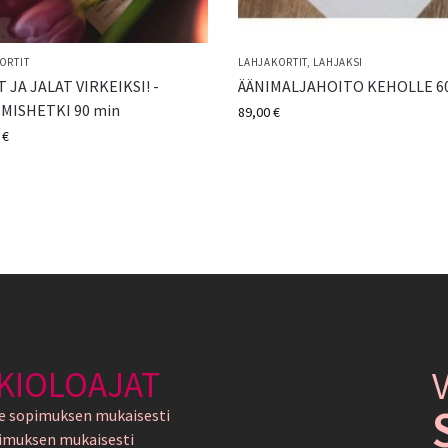
ORTIT
LAHJAKORTIT
,
LAHJAKSI
 JA JALAT VIRKEIKSI! -
ÄÄNIMALJAHOITO KEHOLLE 6
MISHETKI 90 min
89,00
€
0
€
KIOLOAJAT
e sopimuksen mukaisesti
imuksen mukaisesti