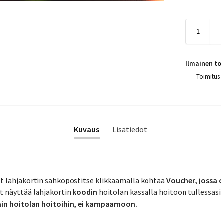
Ilmainen to
Toimitus
Kuvaus
Lisätiedot
at lahjakortin sähköpostitse klikkaamalla kohtaa
Voucher, jossa o
it näyttää lahjakortin
koodin
hoitolan kassalla hoitoon tullessasi
ain hoitolan hoitoihin, ei kampaamoon.