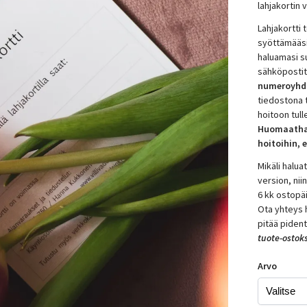
lahjakortin
Lahjakortti
syöttämääsi
haluamasi s
sähköpostit
numeroyhdis
tiedostona t
hoitoon tull
Huomaathan 
hoitoihin,
Mikäli halu
version, nii
6 kk ostopä
Ota yhteys 
pitää piden
tuote-ostoks
Arvo