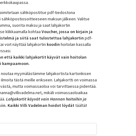
 verkkokaupassa.
 toimitetaan sähköpostitse pdf-tiedostona
 sähköpostiosoitteeseen maksun jälkeen. Valitse
umma, suorita maksu ja saat lahjakortin
se klikkaamalla kohtaa
Voucher, jossa on kirjain ja
telmä ja siitä saat tulostettua lahjakortin
pdf-
ai voit näyttää lahjakortin
koodin
hoitolan kassalla
essasi.
että kaikki lahjakortit käyvät vain hoitolan
 ei kampaamoon.
at noutaa myymälästämme lahjakortista kartonkisen
n ilmoita tästä meille erikseen. Lahjakortti on voimassa
ivästä, mutta voimassaoloa voi tarvittaessa pidentää.
hanna@villivadelma.net, mikäli voimassaoloaikaa
tää.
Lahjakortit käyvät vain Hannan hoitoihin ja
iin.
Kaikki Villi Vadelman hoidot löydät
täältä
!