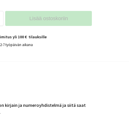
Lisää ostoskoriin
imitus yli 100 € tilauksille
 2-7 työpäivän aikana
n kirjain ja numeroyhdistelmä ja siitä saat
.