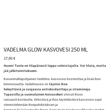
VADELMA GLOW KASVOVESI 250 ML
27,90
€
Huom! Tuote on tilapäisesti loppu valmistajalta. Voi tilata, mutta
jää jälkitoimitukseen.
Koivunmahlapohjainen Vadelma -kasvovesi kosteuttaa ja lisää ihon
kimmoisuutta. Vadelmavesi on
täynnä ihoa
heleyttäviä ja suojaavia antioksidantteja ja vitamiineja.
Tupasvilla ja suomalainen koivusokeri
sitovat ihoon
runsaasti kosteutta. Virkistävä ja ihoa täyteläistävä kasvovesi sopii
viimeistelemään ihonpuhdistuksen ja
tuomaan lisää kosteutta ihoon. Sopii myös kosteussuihkeeksi meikin