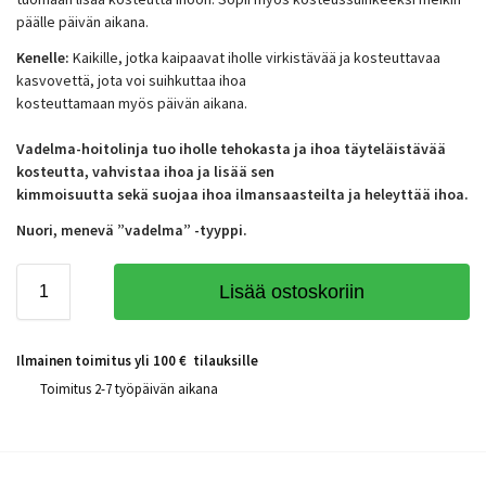
päälle päivän aikana.
Kenelle:
Kaikille, jotka kaipaavat iholle virkistävää ja kosteuttavaa
kasvovettä, jota voi suihkuttaa ihoa
kosteuttamaan myös päivän aikana.
Vadelma-hoitolinja tuo iholle tehokasta ja ihoa täyteläistävää
kosteutta, vahvistaa ihoa ja lisää sen
kimmoisuutta sekä suojaa ihoa ilmansaasteilta ja heleyttää ihoa.
Nuori, menevä ”vadelma” -tyyppi.
Lisää ostoskoriin
Ilmainen toimitus yli 100 € tilauksille
Toimitus 2-7 työpäivän aikana