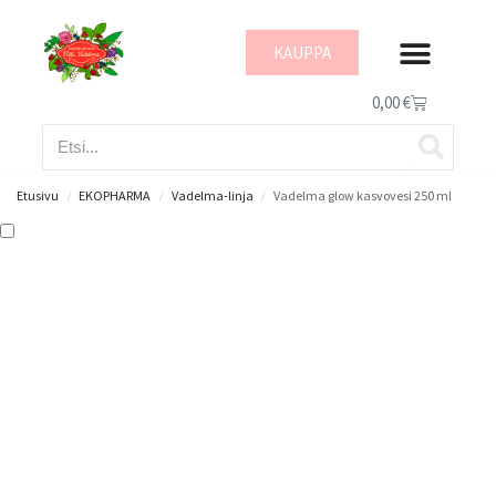
KAUPPA
IHON HYVINVOI
0,00
€
Etusivu
EKOPHARMA
Vadelma-linja
Vadelma glow kasvovesi 250 ml
/
/
/