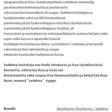
tasapainottavat ihoa. Antioksidanttinen vadelman siemenöljy
parantaa ihon kimmoisuutta ja joustavuutta
sekä lisää ihon luonnollista UV-suojaa. Vadelma-hoitolinjassa
hyödynnetään sekä syvältä kosteuttavaa
pienimolekyylistä hyaluronihappoa että ihoa täyteläistävää
suurimolekyylistä hyaluronihappoa. Ksylitoli, eli
koivusokeri ja suomalaisesta sokerijuurikkaasta saatava betaiini sekä
Lapin soilla kasvava tupasvilla lisäävät
hoitolinjan kosteuttavaa tehoa. Luonnolliset C-vitamiini ja keramidit
vahvistavat ihon rakennetta ja suojaa
ehkäisten kosteuden haihtumista ihosta.
Vadelma-hoitolinja tuo iholle tehokasta ja ihoa täyteläistävää
kosteutta, vahvistaa ihoa ja lisää sen
kimmoisuutta sekä suojaa ihoa ilmansaasteilta ja heleyttää ihoa.
Nuori, menevä ”vadelma” -tyyppi.
Brandit
Ekopharma
,
Ekopharma – Vadelma