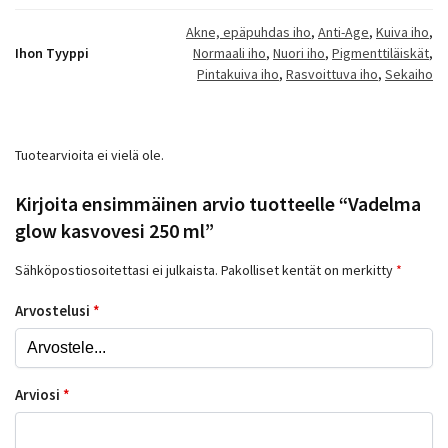
Akne, epäpuhdas iho
,
Anti-Age
,
Kuiva iho
,
Ihon Tyyppi
Normaali iho
,
Nuori iho
,
Pigmenttiläiskät
,
Pintakuiva iho
,
Rasvoittuva iho
,
Sekaiho
Tuotearvioita ei vielä ole.
Kirjoita ensimmäinen arvio tuotteelle “Vadelma
glow kasvovesi 250 ml”
Sähköpostiosoitettasi ei julkaista.
Pakolliset kentät on merkitty
*
Arvostelusi
*
Arviosi
*