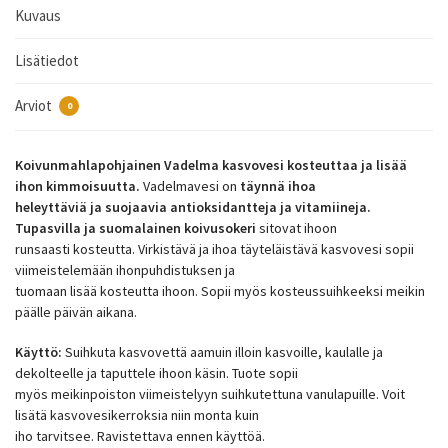
Kuvaus
Lisätiedot
Arviot
0
Koivunmahlapohjainen Vadelma kasvovesi kosteuttaa ja lisää
ihon kimmoisuutta.
Vadelmavesi on
täynnä ihoa
heleyttäviä ja suojaavia antioksidantteja ja vitamiineja.
Tupasvilla ja suomalainen koivusokeri
sitovat ihoon
runsaasti kosteutta. Virkistävä ja ihoa täyteläistävä kasvovesi sopii
viimeistelemään ihonpuhdistuksen ja
tuomaan lisää kosteutta ihoon. Sopii myös kosteussuihkeeksi meikin
päälle päivän aikana.
Käyttö:
Suihkuta kasvovettä aamuin illoin kasvoille, kaulalle ja
dekolteelle ja taputtele ihoon käsin. Tuote sopii
myös meikinpoiston viimeistelyyn suihkutettuna vanulapuille. Voit
lisätä kasvovesikerroksia niin monta kuin
iho tarvitsee. Ravistettava ennen käyttöä.