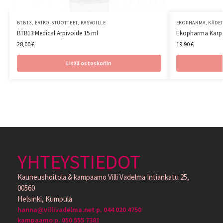
BTB13
,
ERIKOISTUOTTEET
,
KASVOILLE
EKOPHARMA
,
KÄDET
BTB13 Medical Arpivoide 15 ml
Ekopharma Karpal
28,00
€
19,90
€
Lisää ostoskoriin
YHTEYSTIEDOT
Kauneushoitola & kampaamo Villi Vadelma Intiankatu 25,
00560
Helsinki, Kumpula
hanna@villivadelma.net p. 044 020 4750
kampaamo p. 050 555 7381