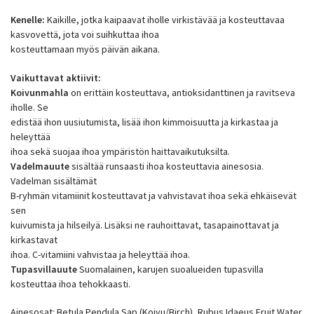
Kenelle:
Kaikille, jotka kaipaavat iholle virkistävää ja kosteuttavaa
kasvovettä, jota voi suihkuttaa ihoa
kosteuttamaan myös päivän aikana.
Vaikuttavat aktiivit:
Koivunmahla
on erittäin kosteuttava, antioksidanttinen ja ravitseva
iholle. Se
edistää ihon uusiutumista, lisää ihon kimmoisuutta ja kirkastaa ja
heleyttää
ihoa sekä suojaa ihoa ympäristön haittavaikutuksilta.
Vadelmauute
sisältää runsaasti ihoa kosteuttavia ainesosia.
Vadelman sisältämät
B-ryhmän vitamiinit kosteuttavat ja vahvistavat ihoa sekä ehkäisevät
sen
kuivumista ja hilseilyä. Lisäksi ne rauhoittavat, tasapainottavat ja
kirkastavat
ihoa. C-vitamiini vahvistaa ja heleyttää ihoa.
Tupasvillauute
Suomalainen, karujen suoalueiden tupasvilla
kosteuttaa ihoa tehokkaasti.
Ainesosat: Betula Pendula Sap (Koivu/Birch), Rubus Idaeus Fruit Water