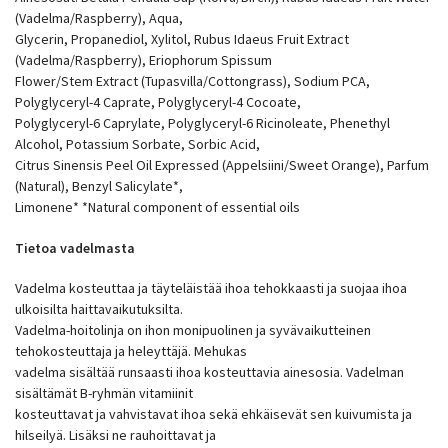
(Vadelma/Raspberry), Aqua,
Glycerin, Propanediol, Xylitol, Rubus Idaeus Fruit Extract
(Vadelma/Raspberry), Eriophorum Spissum
Flower/Stem Extract (Tupasvilla/Cottongrass), Sodium PCA,
Polyglyceryl-4 Caprate, Polyglyceryl-4 Cocoate,
Polyglyceryl-6 Caprylate, Polyglyceryl-6 Ricinoleate, Phenethyl
Alcohol, Potassium Sorbate, Sorbic Acid,
Citrus Sinensis Peel Oil Expressed (Appelsiini/Sweet Orange), Parfum
(Natural), Benzyl Salicylate*,
Limonene* *Natural component of essential oils
Tietoa vadelmasta
Vadelma kosteuttaa ja täyteläistää ihoa tehokkaasti ja suojaa ihoa
ulkoisilta haittavaikutuksilta.
Vadelma-hoitolinja on ihon monipuolinen ja syvävaikutteinen
tehokosteuttaja ja heleyttäjä. Mehukas
vadelma sisältää runsaasti ihoa kosteuttavia ainesosia. Vadelman
sisältämät B-ryhmän vitamiinit
kosteuttavat ja vahvistavat ihoa sekä ehkäisevät sen kuivumista ja
hilseilyä. Lisäksi ne rauhoittavat ja