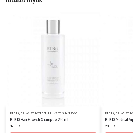
Tutustu myös
BTB13
,
ERIKOISTUOTTEET
,
HIUKSET
,
SHAMPOOT
BTB13
,
ERIKOISTUO
BTB13 Hair Growth Shampoo 250 ml
BTB13 Medical Ar
32,90
€
28,00
€