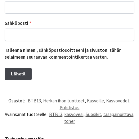
Sähköposti
*
Tallenna nimeni, sähköpostiosoitteeni ja sivustoni tähän
selaimeen seuraavaa kommentointikertaa varten.
Osastot:
BTB13
,
Herkän ihon tuotteet
,
Kasvoille
,
Kasvovedet
,
Puhdistus
Avainsanat tuotteelle
BTB13
,
kasvovesi
,
Suosikit
,
tasapainoittava
,
toner