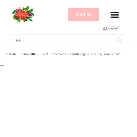
KAUPPA
IHON HYVINVOI
0,00
€
Etusivu
Kasvoille
BTB13 Hoitovesi – Clarifying Balancing Toner 250ml
/
/