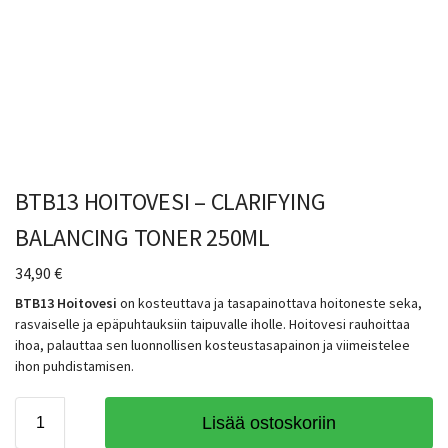
BTB13 HOITOVESI – CLARIFYING
BALANCING TONER 250ML
34,90
€
BTB13 Hoitovesi
on kosteuttava ja tasapainottava hoitoneste seka,
rasvaiselle ja epäpuhtauksiin taipuvalle iholle. Hoitovesi rauhoittaa
ihoa, palauttaa sen luonnollisen kosteustasapainon ja viimeistelee
ihon puhdistamisen.
Lisää ostoskoriin