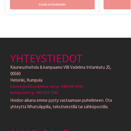
Lisää ostoskoriin
YHTEYSTIEDOT
Kauneushoitola & kampaamo Villi Vadelma Intiankatu 25,
00560
Helsinki, Kumpula
hanna@villivadelma.net p. 044 020 4750
kampaamo p. 050 555 7381
Hoidon aikana emme pysty vastaamaan puhelimeen. Ota
yhteyttä WhatsAppilla, tekstiviestillä tai sähköpostilla.