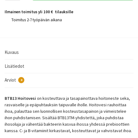
Ilmainen toimitus yli 100 € tilauksille
Toimitus 2-7 työpäivän aikana
Kuvaus
Lisätiedot
Arviot
0
BTB13 Hoitovesi
on kosteuttava ja tasapainottava hoitoneste seka,
rasvaiselle ja epäpuhtauksiin taipuvalle iholle. Hoitovesi rauhoittaa
ihoa, palauttaa sen luonnollisen kosteustasapainon ja viimeistelee
ihon puhdistamisen. Sisältää BTB13TM-yhdistettä, joka puhdistaa
ihosoluja ja vähentää bakteerin kasvua ihossa yhdessä prebioottien
kanssa. C- ja B-vitamiinit kirkastavat, kosteuttavat ja vahvistavat ihoa.