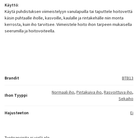
Käyttö
:
Käytä puhdistuksen viimeistelyyn vanulapuilla tai taputtele hoitovettä
käsin puhtaalle iholle, kasvoille, kaulalle ja rintakehälle niin monta
kerrosta, kuin iho tarvitsee. Viimeistele hoito ihon tarpeen mukaisella
seerumilla ja hoitovoiteella.
Brandit
BTB13
Normaali iho
,
Pintakuiva iho
,
Rasvoittuva iho
,
Ihon Tyyppi
Sekaiho
Hajusteeton
Ei
Tuotearvioita ei vielä ole.