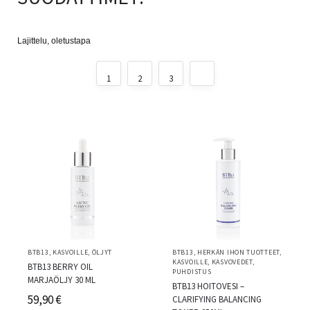
1
2
3
BTB13
,
KASVOILLE
,
ÖLJYT
BTB13
,
HERKÄN IHON TUOTTEET
,
KASVOILLE
,
KASVOVEDET
,
BTB13 BERRY OIL
PUHDISTUS
MARJAÖLJY 30 ML
BTB13 HOITOVESI –
59,90
€
CLARIFYING BALANCING