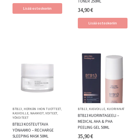
TONER 250ML
Lisää ostoskoriin
34,90
€
Lisää ostoskoriin
BTB13
,
HERKÄN IHON TUOTTEET
,
BTB13
,
KASVOILLE
,
KUORINNAT
KASVOILLE
,
NAAMIOT
,
VOITEET
,
BTB13 KUORINTAGEELI –
YÖVOITEET
MEDICAL AHA & PHA
BTB13 KOSTEUTTAVA
PEELING GEL 50ML
YÖNAAMIO – RECHARGE
35,90
€
SLEEPING MASK 50ML