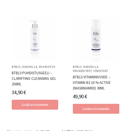
BTB13
,
KASVOILLE
,
PUHDISTUS
BTB13
,
KASVOILLE
,
PÄIVÄVOITEET
,
YÖVOITEET
BTB13 PUHDISTUSGEELI –
BTB13 VITAMIINIVOIDE –
CLARIFYING CLEANSING GEL
VITAMIN B3 10 % ACTIVE
250ML
(NIASIINIAMIDI) 30ML
34,90
€
49,90
€
Lisää ostoskoriin
Lisää ostoskoriin