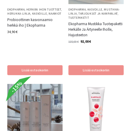
EKOPHARMA
,
HERKÄN IHON TUOTTEET
,
EKOPHARMA
,
KASVOILLE
,
MUSTIKKA-
HERUKKA-LINJA
,
KASVOILLE
,
NAAMIOT
LINJA
,
TARJOUKSET JA KAMPANJAT
,
TUOTEPAKETIT
Probioottinen kasvonaamio
Ekopharma Mustikka Tuotepaketti
herkkä iho | Ekopharma
Herkälle Ja Ärtyneelle Iholle,
34,90
€
Hajusteeton
92,00
€
115,60
€
Lisää ostoskoriin
Lisää ostoskoriin
-15%