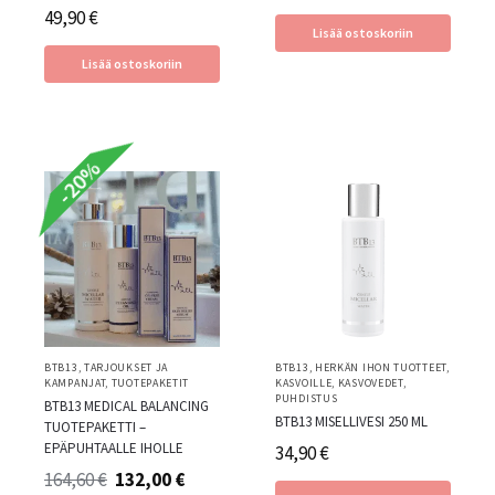
49,90
€
Lisää ostoskoriin
Lisää ostoskoriin
-20%
BTB13
,
TARJOUKSET JA
BTB13
,
HERKÄN IHON TUOTTEET
,
KAMPANJAT
,
TUOTEPAKETIT
KASVOILLE
,
KASVOVEDET
,
PUHDISTUS
BTB13 MEDICAL BALANCING
BTB13 MISELLIVESI 250 ML
TUOTEPAKETTI –
EPÄPUHTAALLE IHOLLE
34,90
€
164,60
€
132,00
€