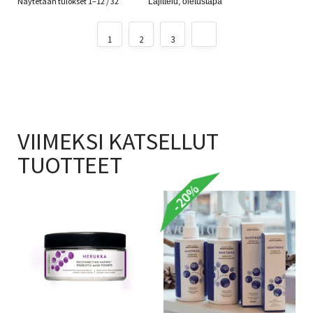
Näytetään tulokset 1–12 / 32
1
2
3
VIIMEKSI KATSELLUT
TUOTTEET
-20%