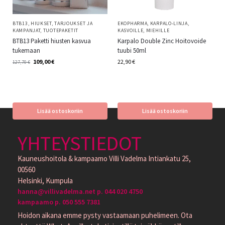
BTB13
,
HIUKSET
,
TARJOUKSET JA
EKOPHARMA
,
KARPALO-LINJA
,
KAMPANJAT
,
TUOTEPAKETIT
KASVOILLE
,
MIEHILLE
BTB13 Paketti hiusten kasvua
Karpalo Double Zinc Hoitovoide
tukemaan
tuubi 50ml
109,00
€
22,90
€
127,70
€
Lisää ostoskoriin
Lisää ostoskoriin
YHTEYSTIEDOT
Kauneushoitola & kampaamo Villi Vadelma Intiankatu 25,
00560
Helsinki, Kumpula
hanna@villivadelma.net p. 044 020 4750
kampaamo p. 050 555 7381
Hoidon aikana emme pysty vastaamaan puhelimeen. Ota