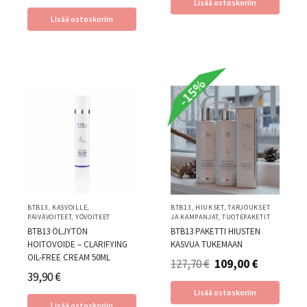
Lisää ostoskoriin
Lisää ostoskoriin
-15%
BTB13
,
KASVOILLE
,
BTB13
,
HIUKSET
,
TARJOUKSET
PÄIVÄVOITEET
,
YÖVOITEET
JA KAMPANJAT
,
TUOTEPAKETIT
BTB13 ÖLJYTÖN
BTB13 PAKETTI HIUSTEN
HOITOVOIDE – CLARIFYING
KASVUA TUKEMAAN
OIL-FREE CREAM 50ML
127,70
€
109,00
€
39,90
€
Lisää ostoskoriin
Lisää ostoskoriin