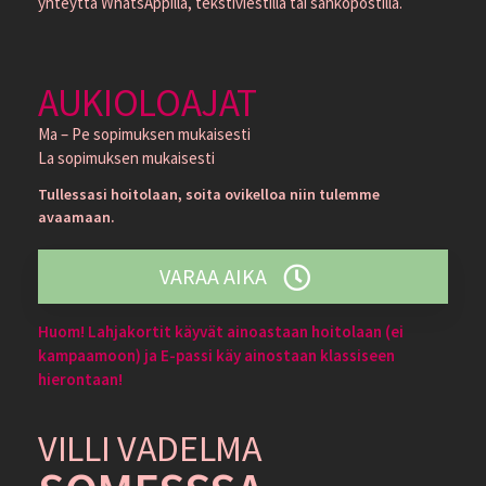
yhteyttä WhatsAppilla, tekstiviestillä tai sähköpostilla.
AUKIOLOAJAT
Ma – Pe sopimuksen mukaisesti
La sopimuksen mukaisesti
Tullessasi hoitolaan, soita ovikelloa niin tulemme
avaamaan.
VARAA AIKA
Huom! Lahjakortit käyvät ainoastaan hoitolaan (ei
kampaamoon) ja E-passi käy ainostaan klassiseen
hierontaan!
VILLI VADELMA