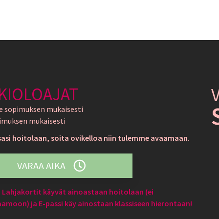
KIOLOAJAT
e sopimuksen mukaisesti
imuksen mukaisesti
sasi hoitolaan, soita ovikelloa niin tulemme avaamaan.
VARAA AIKA
Lahjakortit käyvät ainoastaan hoitolaan (ei
moon) ja E-passi käy ainostaan klassiseen hierontaan!