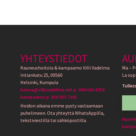
YHTEYSTIEDOT
AU
Kauneushoitola & kampaamo Villi Vadelma
Ma – P
Intiankatu 25, 00560
La sop
Helsinki, Kumpula
Tulles
hanna@villivadelma.net p. 044 020 4750
kampaamo p. 050 555 7381
Hoidon aikana emme pysty vastaamaan
puhelimeen. Ota yhteyttä WhatsAppilla,
Huom! 
tekstiviestillä tai sähköpostilla.
kampaa