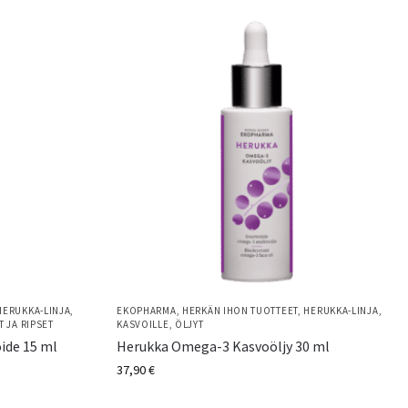
HERUKKA-LINJA
,
EKOPHARMA
,
HERKÄN IHON TUOTTEET
,
HERUKKA-LINJA
,
T JA RIPSET
KASVOILLE
,
ÖLJYT
ide 15 ml
Herukka Omega-3 Kasvoöljy 30 ml
37,90
€