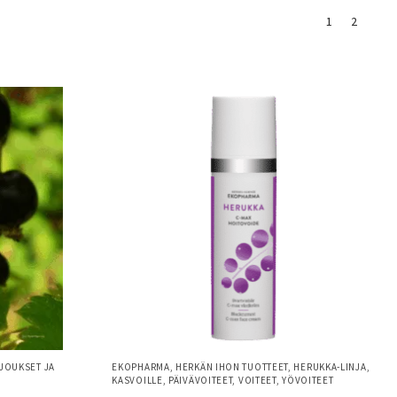
1
2
JOUKSET JA
EKOPHARMA
,
HERKÄN IHON TUOTTEET
,
HERUKKA-LINJA
,
KASVOILLE
,
PÄIVÄVOITEET
,
VOITEET
,
YÖVOITEET