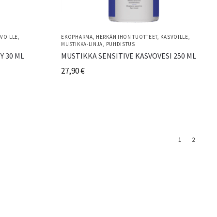
VOILLE
,
EKOPHARMA
,
HERKÄN IHON TUOTTEET
,
KASVOILLE
,
MUSTIKKA-LINJA
,
PUHDISTUS
Y 30 ML
MUSTIKKA SENSITIVE KASVOVESI 250 ML
27,90
€
1
2