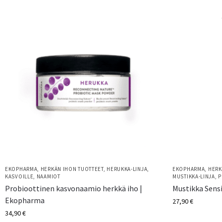
EKOPHARMA
,
HERKÄN IHON TUOTTEET
,
HERUKKA-LINJA
,
EKOPHARMA
,
HERK
KASVOILLE
,
NAAMIOT
MUSTIKKA-LINJA
,
P
Probioottinen kasvonaamio herkkä iho |
Mustikka Sens
Ekopharma
27,90
€
34,90
€