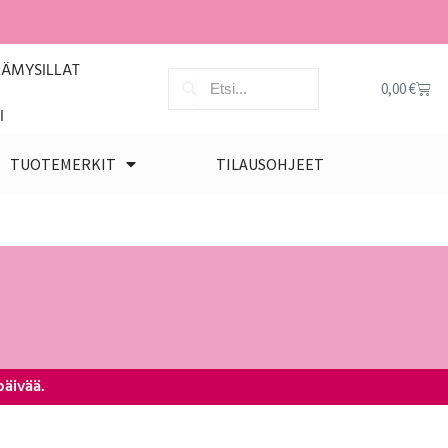
LÄMYSILLAT
0,00
€
I
TUOTEMERKIT
TILAUSOHJEET
päivää.