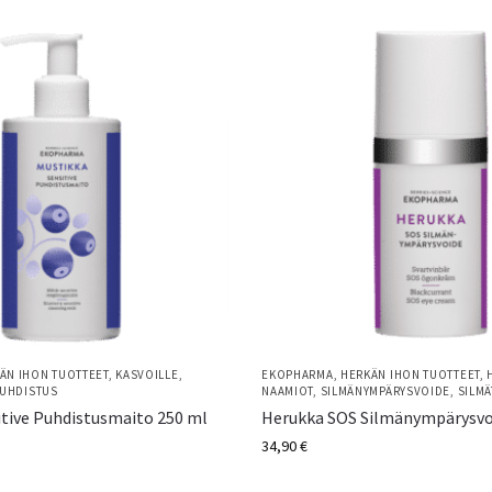
ÄN IHON TUOTTEET
,
KASVOILLE
,
EKOPHARMA
,
HERKÄN IHON TUOTTEET
,
UHDISTUS
NAAMIOT
,
SILMÄNYMPÄRYSVOIDE
,
SILMÄ
itive Puhdistusmaito 250 ml
Herukka SOS Silmänympärysvo
34,90
€