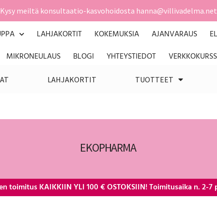
Kysy meiltä konsultaatio-kasvohoidosta hanna@villivadelma.net
UPPA
LAHJAKORTIT
KOKEMUKSIA
AJANVARAUS
E
MIKRONEULAUS
BLOGI
YHTEYSTIEDOT
VERKKOKURSS
AT
LAHJAKORTIT
TUOTTEET
EKOPHARMA
en toimitus KAIKKIIN YLI 100 € OSTOKSIIN! Toimitusaika n. 2-7 