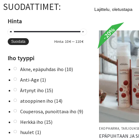
SUODATTIMET:
Hinta
-20%
Hinta:
10 €
—
110 €
Suodata
Iho tyyppi
Akne, epäpuhdas iho
(10)
Anti-Age
(1)
Ärtynyt iho
(15)
atooppinen iho
(14)
Couperosa, punoittava iho
(9)
Herkkä iho
(15)
EKOPHARMA
,
TARJOUKSE
huulet
(1)
EPÄPUHTAAN JA 