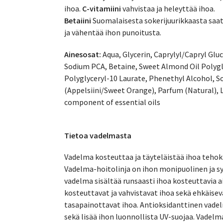
ihoa.
C-vitamiini
vahvistaa ja heleyttää ihoa.
Betaiini
Suomalaisesta sokerijuurikkaasta saat
ja vähentää ihon punoitusta.
Ainesosat:
Aqua, Glycerin, Caprylyl/Capryl Glu
Sodium PCA, Betaine, Sweet Almond Oil Polygly
Polyglyceryl-10 Laurate, Phenethyl Alcohol, So
(Appelsiini/Sweet Orange), Parfum (Natural), L
component of essential oils
Tietoa vadelmasta
Vadelma kosteuttaa ja täyteläistää ihoa tehokka
Vadelma-hoitolinja on ihon monipuolinen ja sy
vadelma sisältää runsaasti ihoa kosteuttavia 
kosteuttavat ja vahvistavat ihoa sekä ehkäisevät
tasapainottavat ihoa. Antioksidanttinen vade
sekä lisää ihon luonnollista UV-suojaa. Vadel