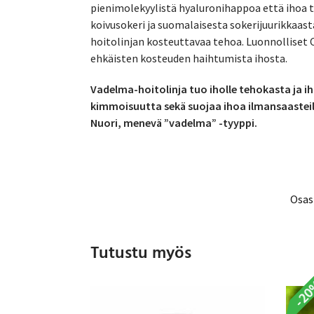
pienimolekyylistä hyaluronihappoa että ihoa tä
koivusokeri ja suomalaisesta sokerijuurikkaasta
hoitolinjan kosteuttavaa tehoa. Luonnolliset C
ehkäisten kosteuden haihtumista ihosta.
Vadelma-hoitolinja tuo iholle tehokasta ja ih
kimmoisuutta sekä suojaa ihoa ilmansaasteilt
Nuori, menevä ”vadelma” -tyyppi.
Osas
Tutustu myös
-2