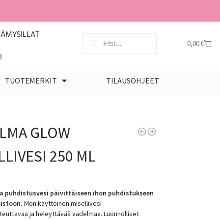
LÄMYSILLAT
0,00
€
I
TUOTEMERKIT
TILAUSOHJEET
LMA GLOW
LLIVESI 250 ML
a puhdistusvesi päivittäiseen ihon puhdistukseen
oistoon.
Monikäyttöinen misellivesi
steuttavaa ja heleyttävää vadelmaa. Luonnolliset