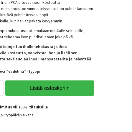
natrium PCA sitovat ihoon kosteutta.
 meikinpoiston viimeistelyyn tai ihon puhdistamiseen
rkistävä puhdistusvesi sopii
alle, kun haluat pakata kevyemmin.
ppo puhdistustuote mukaan matkalle sekä niille,
at tehostaa ihon puhdistustaan joka päivä.
tolinja tuo iholle tehokasta ja ihoa
vää kosteutta, vahvistaa ihoa ja lisää sen
ta sekä suojaa ihoa ilmansaasteilta ja heleyttää
evä ”vadelma” -tyyppi.
Lisää ostoskoriin
imitus yli 100 € tilauksille
 2-7 työpäivän aikana