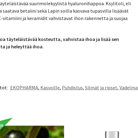
yteläistävää suurimolekyylistä hyaluronihappoa. Ksylitoli, eli
 saatava betaiini sekä Lapin soilla kasvava tupasvilla lisäävät
-vitamiini ja keramidit vahvistavat ihon rakennetta ja suojaa
oa täyteläistävää kosteutta, vahvistaa ihoa ja lisää sen
a ja heleyttää ihoa.
tot:
EKOPHARMA
,
Kasvoille
,
Puhdistus
,
Silmät ja ripset
,
Vadelma-
0%