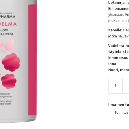
betaiini ja 
Erinomainen
yksinään. Vi
mukaan matk
Kenelle:
Hel
jotka haluav
Vadelma-hoi
täyteläistä
kimmoisuut
ihoa.
Nuori, men
Ilmainen to
Toimitus