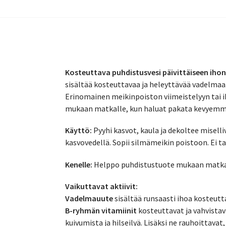
Kosteuttava puhdistusvesi päivittäiseen iho
sisältää kosteuttavaa ja heleyttävää vadelmaa.
Erinomainen meikinpoiston viimeistelyyn tai i
mukaan matkalle, kun haluat pakata kevyemm
Käyttö:
Pyyhi kasvot, kaula ja dekoltee miselliv
kasvovedellä. Sopii silmämeikin poistoon. Ei t
Kenelle:
Helppo puhdistustuote mukaan matkalle
Vaikuttavat aktiivit:
Vadelmauute
sisältää runsaasti ihoa kosteutt
B-ryhmän vitamiinit
kosteuttavat ja vahvistav
kuivumista ja hilseilyä. Lisäksi ne rauhoittavat