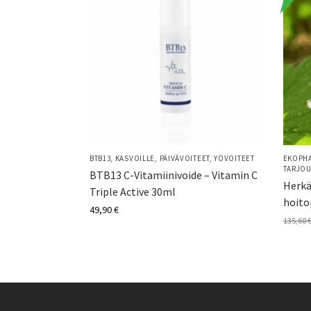
BTB13
,
KASVOILLE
,
PÄIVÄVOITEET
,
YÖVOITEET
EKOPH
TARJOU
BTB13 C-Vitamiinivoide – Vitamin C
Herkä
Triple Active 30ml
hoito
49,90
€
135,60