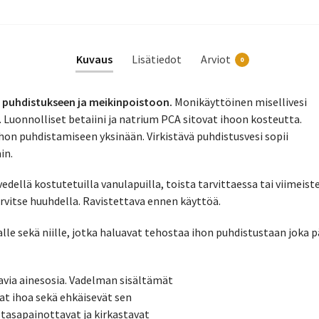
Kuvaus
Lisätiedot
Arviot
0
n puhdistukseen ja meikinpoistoon.
Monikäyttöinen misellivesi
 Luonnolliset betaiini ja natrium PCA sitovat ihoon kosteutta.
hon puhdistamiseen yksinään. Virkistävä puhdistusvesi sopii
in.
edellä kostutetuilla vanulapuilla, toista tarvittaessa tai viimeist
arvitse huuhdella. Ravistettava ennen käyttöä.
 sekä niille, jotka haluavat tehostaa ihon puhdistustaan joka pä
avia ainesosia. Vadelman sisältämät
at ihoa sekä ehkäisevät sen
, tasapainottavat ja kirkastavat