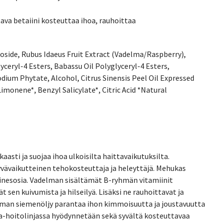
ava betaiini kosteuttaa ihoa, rauhoittaa
coside, Rubus Idaeus Fruit Extract (Vadelma/Raspberry),
ceryl-4 Esters, Babassu Oil Polyglyceryl-4 Esters,
dium Phytate, Alcohol, Citrus Sinensis Peel Oil Expressed
imonene*, Benzyl Salicylate*, Citric Acid *Natural
asti ja suojaa ihoa ulkoisilta haittavaikutuksilta.
vävaikutteinen tehokosteuttaja ja heleyttäjä. Mehukas
ainesosia. Vadelman sisältämät B-ryhmän vitamiinit
 sen kuivumista ja hilseilyä. Lisäksi ne rauhoittavat ja
lman siemenöljy parantaa ihon kimmoisuutta ja joustavuutta
ma-hoitolinjassa hyödynnetään sekä syvältä kosteuttavaa