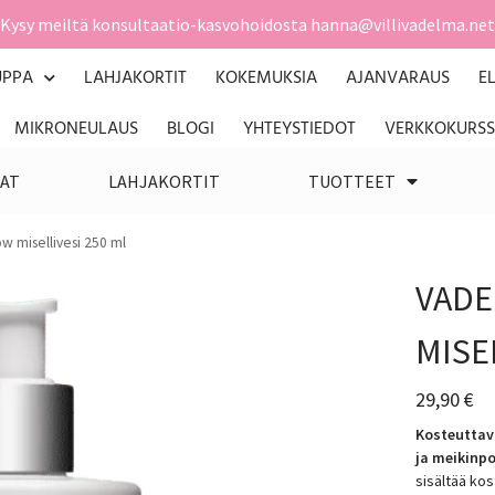
Kysy meiltä konsultaatio-kasvohoidosta hanna@villivadelma.net
UPPA
LAHJAKORTIT
KOKEMUKSIA
AJANVARAUS
E
MIKRONEULAUS
BLOGI
YHTEYSTIEDOT
VERKKOKURSS
AT
LAHJAKORTIT
TUOTTEET
w misellivesi 250 ml
VADE
MISE
29,90
€
Kosteuttav
ja meikinp
sisältää ko