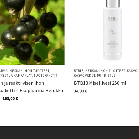
ARMA
,
HERKÄN IHON TUOTTEET
,
BTB13
,
HERKÄN IHON TUOTTEET
,
KASVOI
KSET JA KAMPANJAT
,
TUOTEPAKETIT
KASVOVEDET
,
PUHDISTUS
n ja reaktiivisen ihon
BTB13 Misellivesi 250 ml
paketti – Ekopharma Herukka
34,90
€
108,00
€
€