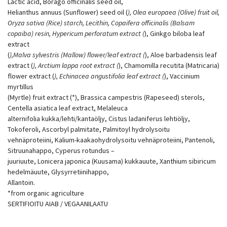
Lactic acid, Borago officinalis seed oil,
Helianthus annuus (Sunflower) seed oil (
), Olea europaea (Olive) fruit oil,
Oryza sativa (Rice) starch, Lecithin, Copaifera officinalis (Balsam
copaiba) resin, Hypericum perforatum extract (
), Ginkgo biloba leaf
extract
(
),Malva sylvestris (Mallow) flower/leaf extract (
), Aloe barbadensis leaf
extract (
), Arctium lappa root extract (
), Chamomilla recutita (Matricaria)
flower extract (
), Echinacea angustifolia leaf extract (
), Vaccinium
myrtillus
(Myrtle) fruit extract (*), Brassica campestris (Rapeseed) sterols,
Centella asiatica leaf extract, Melaleuca
alternifolia kukka/lehti/kantaöljy, Cistus ladaniferus lehtiöljy,
Tokoferoli, Ascorbyl palmitate, Palmitoyl hydrolysoitu
vehnäproteiini, Kalium-kaakaohydrolysoitu vehnäproteiini, Pantenoli,
Sitruunahappo, Cyperus rotundus –
juuriuute, Lonicera japonica (Kuusama) kukkauute, Xanthium sibiricum
hedelmäuute, Glysyrretiinihappo,
Allantoin.
*from organic agriculture
SERTIFIOITU AIAB / VEGAANILAATU