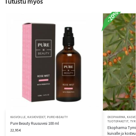
Tutustu myös
-20%
KASVOILLE
,
KASVOVEDET
,
PURE=BEAUTY
EKOPHARMA
,
KASVO
TUOTEPAKETIT
,
TYR
Pure Beauty Ruusuvesi 100 ml
Ekopharma Tyrni T
22,95
€
kuivalle ja kosteu