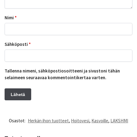
Nimi
*
Sähköposti
*
Tallenna nimeni, sähköpostiosoitteeni ja sivustoni tähän
selaimeen seuraavaa kommentointikertaa varten.
Osastot:
Herkän ihon tuotteet
,
Hoitovesi
,
Kasvoille
,
LAKSHMI