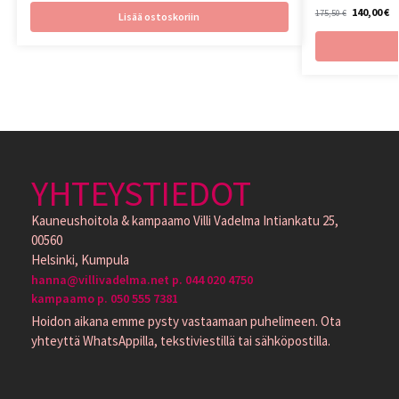
140,00
€
175,50
€
Lisää ostoskoriin
YHTEYSTIEDOT
Kauneushoitola & kampaamo Villi Vadelma Intiankatu 25,
00560
Helsinki, Kumpula
hanna@villivadelma.net p. 044 020 4750
kampaamo p. 050 555 7381
Hoidon aikana emme pysty vastaamaan puhelimeen. Ota
yhteyttä WhatsAppilla, tekstiviestillä tai sähköpostilla.