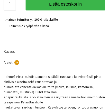
Lisää ostoskoriin
Ilmainen toimitus yli 100 € tilauksille
Toimitus 2-7 työpäivän aikana
Kuvaus
Arviot
0
Pehmeä Pitta -puhdistusmaito sisältää runsaasti kasviperäisiä pinta-
aktiivisia aineita sekä rauhoittavaa ja
punoitusta vähentäviä kasviuuteita (malva, kuisma, kamomilla,
punahattu, mustikka). Puhdistaa ihon
epäpuhtauksista ja poistaa meikin säilyttäen samalla ihon mikrobiston
tasapainon. Palauttaa iholle
miellyttävän raikkaan tunteen. Kasvifytosterolien, rohtopurasruohon