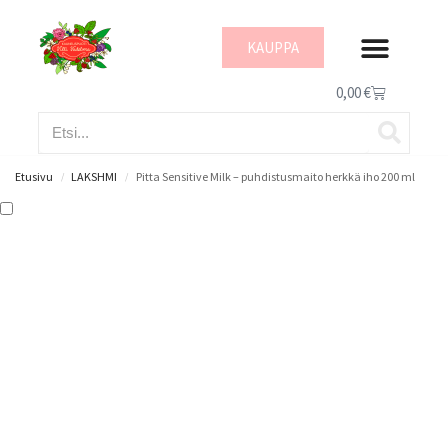
KAUPPA
IHON HYVINVOI
0,00
€
Etusivu
LAKSHMI
Pitta Sensitive Milk – puhdistusmaito herkkä iho 200 ml
/
/