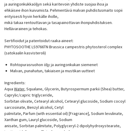
ja auringonkukkaöljyn sekä karitevoin yhdiste suojaa ihoa ja
ehkäisee ihon kuivumista. Pehmentävä malvan puhdistusmaito sopii
erityisesti hyvin herkälle iholle,
mikä takaa rentouttavan ja tasapainottavan ihonpuhdistuksen.
Hellävarainen ja tehokas.
Sertifioidut ja patentoidut raaka-aineet:
PHYTOSOOTHE LS9766TN Brassica campestris phytosterol complex
(satokaalin kasvisteroli)
Rohtopurasruohon öljy ja auringonkukan siemenet
Malvan, punahatun, takiaisen ja mustikan uutteet
Ingredients:
Aqua
Water
, Squalane, Glycerin, Butyrospermum parkii (Shea) butter,
Caprylic/capric triglyceride,
Sorbitan olivate, Cetearyl alcohol, Cetearyl glucoside, Sodium cocoyl
sarcosinate, Benzyl alcohol, Cetyl
palmitate, Parfum (with essential oil) [Fragrance], Sodium levulinate,
Xanthan gum, Lauryl glucoside, Sodium
anisate, Sorbitan palmitate, Polyglyceryl-2 dipolyhydroxystearate,