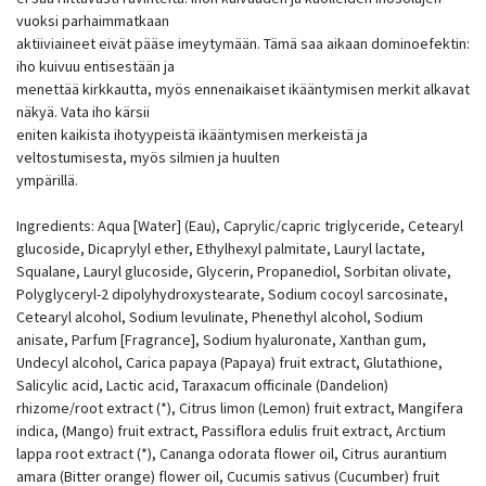
vuoksi parhaimmatkaan
aktiiviaineet eivät pääse imeytymään. Tämä saa aikaan dominoefektin:
iho kuivuu entisestään ja
menettää kirkkautta, myös ennenaikaiset ikääntymisen merkit alkavat
näkyä. Vata iho kärsii
eniten kaikista ihotyypeistä ikääntymisen merkeistä ja
veltostumisesta, myös silmien ja huulten
ympärillä.
Ingredients: Aqua [Water] (Eau), Caprylic/capric triglyceride, Cetearyl
glucoside, Dicaprylyl ether, Ethylhexyl palmitate, Lauryl lactate,
Squalane, Lauryl glucoside, Glycerin, Propanediol, Sorbitan olivate,
Polyglyceryl-2 dipolyhydroxystearate, Sodium cocoyl sarcosinate,
Cetearyl alcohol, Sodium levulinate, Phenethyl alcohol, Sodium
anisate, Parfum [Fragrance], Sodium hyaluronate, Xanthan gum,
Undecyl alcohol, Carica papaya (Papaya) fruit extract, Glutathione,
Salicylic acid, Lactic acid, Taraxacum officinale (Dandelion)
rhizome/root extract (*), Citrus limon (Lemon) fruit extract, Mangifera
indica, (Mango) fruit extract, Passiflora edulis fruit extract, Arctium
lappa root extract (*), Cananga odorata flower oil, Citrus aurantium
amara (Bitter orange) flower oil, Cucumis sativus (Cucumber) fruit