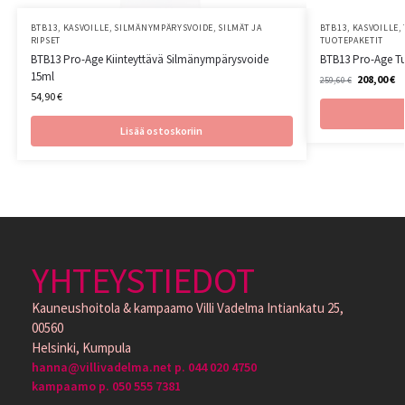
BTB13
,
KASVOILLE
,
SILMÄNYMPÄRYSVOIDE
,
SILMÄT JA
BTB13
,
KASVOILLE
,
RIPSET
TUOTEPAKETIT
BTB13 Pro-Age Kiinteyttävä Silmänympärysvoide
BTB13 Pro-Age Tuo
15ml
208,00
€
259,60
€
54,90
€
Lisää ostoskoriin
YHTEYSTIEDOT
Kauneushoitola & kampaamo Villi Vadelma Intiankatu 25,
00560
Helsinki, Kumpula
hanna@villivadelma.net p. 044 020 4750
kampaamo p. 050 555 7381