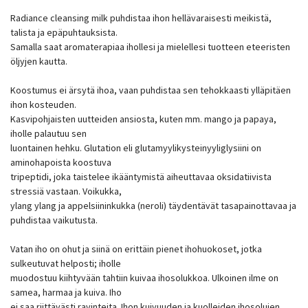
Radiance cleansing milk puhdistaa ihon hellävaraisesti meikistä,
talista ja epäpuhtauksista.
Samalla saat aromaterapiaa ihollesi ja mielellesi tuotteen eteeristen
öljyjen kautta.
Koostumus ei ärsytä ihoa, vaan puhdistaa sen tehokkaasti ylläpitäen
ihon kosteuden.
Kasvipohjaisten uutteiden ansiosta, kuten mm. mango ja papaya,
iholle palautuu sen
luontainen hehku. Glutation eli glutamyylikysteinyyliglysiini on
aminohapoista koostuva
tripeptidi, joka taistelee ikääntymistä aiheuttavaa oksidatiivista
stressiä vastaan. Voikukka,
ylang ylang ja appelsiininkukka (neroli) täydentävät tasapainottavaa ja
puhdistaa vaikutusta.
Vatan iho on ohut ja siinä on erittäin pienet ihohuokoset, jotka
sulkeutuvat helposti; iholle
muodostuu kiihtyvään tahtiin kuivaa ihosolukkoa. Ulkoinen ilme on
samea, harmaa ja kuiva. Iho
ei saa riittävästi ravinteita. Ihon kuivuuden ja kuolleiden ihosolujen