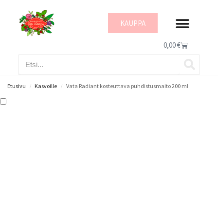
KAUPPA
IHON HYVINVOI
0,00
€
Etusivu
Kasvoille
Vata Radiant kosteuttava puhdistusmaito 200 ml
/
/