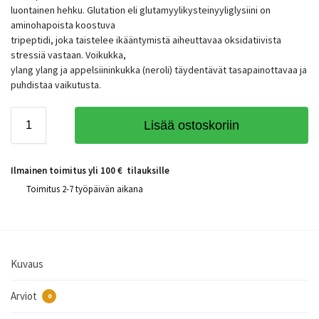
luontainen hehku. Glutation eli glutamyylikysteinyyliglysiini on
aminohapoista koostuva
tripeptidi, joka taistelee ikääntymistä aiheuttavaa oksidatiivista
stressiä vastaan. Voikukka,
ylang ylang ja appelsiininkukka (neroli) täydentävät tasapainottavaa ja
puhdistaa vaikutusta.
Lisää ostoskoriin
Ilmainen toimitus yli 100 € tilauksille
Toimitus 2-7 työpäivän aikana
Kuvaus
Arviot
0