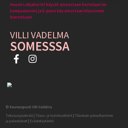
Huom! Lahjakortit käyvät ainoastaan hoitolaan (ei
kampaamoon) ja E-passi käy ainostaan klassiseen
hierontaan!
VILLI VADELMA
SOMESSSA
© Kauneuspuoti Villi Vadelma
Tietosuojaseloste
|
Tilaus- ja toimitusehdot
|
Tilauksen peruuttaminen
ja palautukset
|
Evästekäytäntö