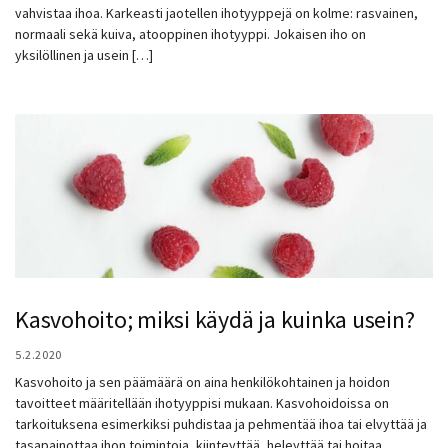
vahvistaa ihoa. Karkeasti jaotellen ihotyyppejä on kolme: rasvainen,
normaali sekä kuiva, atooppinen ihotyyppi. Jokaisen iho on
yksilöllinen ja usein […]
Kasvohoito; miksi käydä ja kuinka usein?
5.2.2020
Kasvohoito ja sen päämäärä on aina henkilökohtainen ja hoidon
tavoitteet määritellään ihotyyppisi mukaan. Kasvohoidoissa on
tarkoituksena esimerkiksi puhdistaa ja pehmentää ihoa tai elvyttää ja
tasapainottaa ihon toimintoja, kiinteyttää, heleyttää tai hoitaa