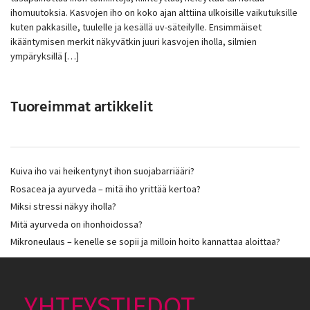
ihomuutoksia. Kasvojen iho on koko ajan alttiina ulkoisille vaikutuksille
kuten pakkasille, tuulelle ja kesällä uv-säteilylle. Ensimmäiset
ikääntymisen merkit näkyvätkin juuri kasvojen iholla, silmien
ympäryksillä […]
Tuoreimmat artikkelit
Kuiva iho vai heikentynyt ihon suojabarriääri?
Rosacea ja ayurveda – mitä iho yrittää kertoa?
Miksi stressi näkyy iholla?
Mitä ayurveda on ihonhoidossa?
Mikroneulaus – kenelle se sopii ja milloin hoito kannattaa aloittaa?
YHTEYSTIEDOT