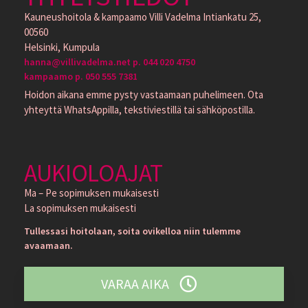
Kauneushoitola & kampaamo Villi Vadelma Intiankatu 25,
00560
Helsinki, Kumpula
hanna@villivadelma.net p. 044 020 4750
kampaamo p. 050 555 7381
Hoidon aikana emme pysty vastaamaan puhelimeen. Ota
yhteyttä WhatsAppilla, tekstiviestillä tai sähköpostilla.
AUKIOLOAJAT
Ma – Pe sopimuksen mukaisesti
La sopimuksen mukaisesti
Tullessasi hoitolaan, soita ovikelloa niin tulemme
avaamaan.
VARAA AIKA