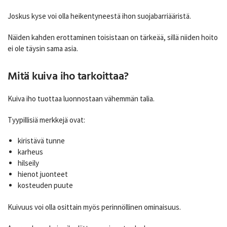
Joskus kyse voi olla heikentyneestä ihon suojabarriääristä.
Näiden kahden erottaminen toisistaan on tärkeää, sillä niiden hoito
ei ole täysin sama asia.
Mitä kuiva iho tarkoittaa?
Kuiva iho tuottaa luonnostaan vähemmän talia.
Tyypillisiä merkkejä ovat:
kiristävä tunne
karheus
hilseily
hienot juonteet
kosteuden puute
Kuivuus voi olla osittain myös perinnöllinen ominaisuus.