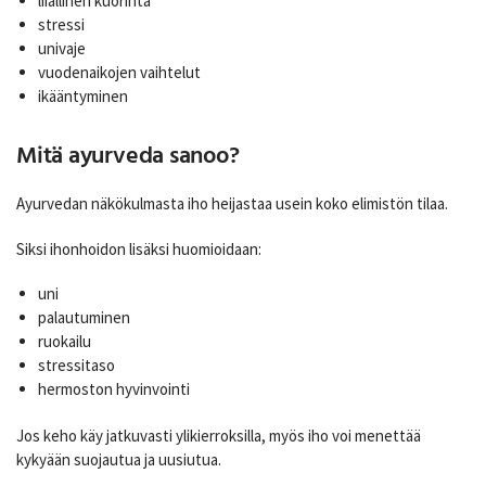
liiallinen kuorinta
stressi
univaje
vuodenaikojen vaihtelut
ikääntyminen
Mitä ayurveda sanoo?
Ayurvedan näkökulmasta iho heijastaa usein koko elimistön tilaa.
Siksi ihonhoidon lisäksi huomioidaan:
uni
palautuminen
ruokailu
stressitaso
hermoston hyvinvointi
Jos keho käy jatkuvasti ylikierroksilla, myös iho voi menettää
kykyään suojautua ja uusiutua.