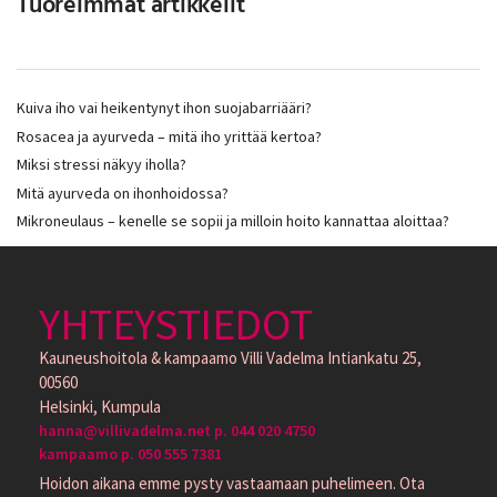
Tuoreimmat artikkelit
Kuiva iho vai heikentynyt ihon suojabarriääri?
Rosacea ja ayurveda – mitä iho yrittää kertoa?
Miksi stressi näkyy iholla?
Mitä ayurveda on ihonhoidossa?
Mikroneulaus – kenelle se sopii ja milloin hoito kannattaa aloittaa?
YHTEYSTIEDOT
Kauneushoitola & kampaamo Villi Vadelma Intiankatu 25,
00560
Helsinki, Kumpula
hanna@villivadelma.net p. 044 020 4750
kampaamo p. 050 555 7381
Hoidon aikana emme pysty vastaamaan puhelimeen. Ota