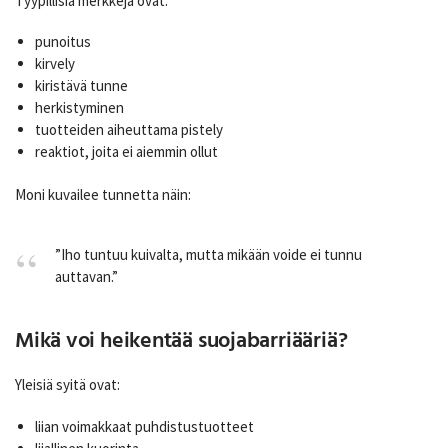
Tyypillisiä merkkejä ovat:
punoitus
kirvely
kiristävä tunne
herkistyminen
tuotteiden aiheuttama pistely
reaktiot, joita ei aiemmin ollut
Moni kuvailee tunnetta näin:
”Iho tuntuu kuivalta, mutta mikään voide ei tunnu
auttavan.”
Mikä voi heikentää suojabarriääriä?
Yleisiä syitä ovat:
liian voimakkaat puhdistustuotteet