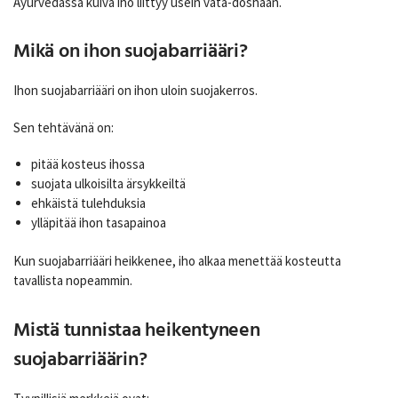
Ayurvedassa kuiva iho liittyy usein vata-doshaan.
Mikä on ihon suojabarriääri?
Ihon suojabarriääri on ihon uloin suojakerros.
Sen tehtävänä on:
pitää kosteus ihossa
suojata ulkoisilta ärsykkeiltä
ehkäistä tulehduksia
ylläpitää ihon tasapainoa
Kun suojabarriääri heikkenee, iho alkaa menettää kosteutta
tavallista nopeammin.
Mistä tunnistaa heikentyneen
suojabarriäärin?