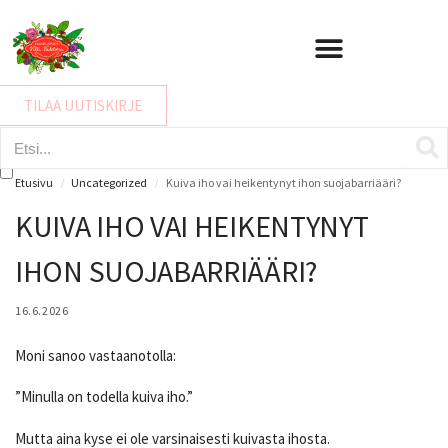
IHON HYVINVOINTIKARTOITUS
TILAA UUTISKIRJE
Etusivu
Uncategorized
Kuiva iho vai heikentynyt ihon suojabarriääri?
/
/
KUIVA IHO VAI HEIKENTYNYT
IHON SUOJABARRIÄÄRI?
16.6.2026
Moni sanoo vastaanotolla:
”Minulla on todella kuiva iho.”
Mutta aina kyse ei ole varsinaisesti kuivasta ihosta.