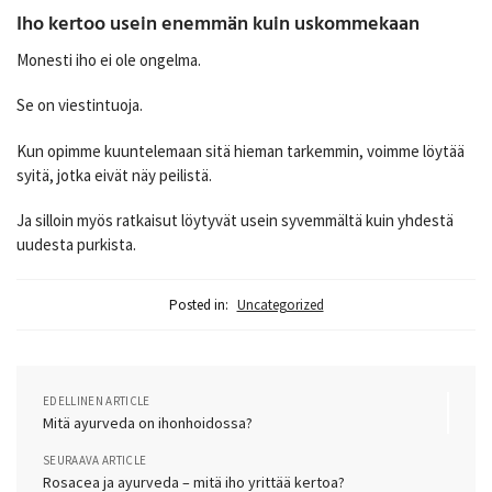
Iho kertoo usein enemmän kuin uskommekaan
Monesti iho ei ole ongelma.
Se on viestintuoja.
Kun opimme kuuntelemaan sitä hieman tarkemmin, voimme löytää
syitä, jotka eivät näy peilistä.
Ja silloin myös ratkaisut löytyvät usein syvemmältä kuin yhdestä
uudesta purkista.
Posted in:
Uncategorized
EDELLINEN ARTICLE
Mitä ayurveda on ihonhoidossa?
SEURAAVA ARTICLE
Rosacea ja ayurveda – mitä iho yrittää kertoa?