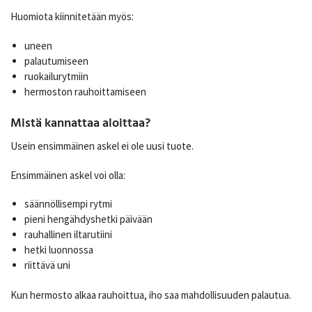
Huomiota kiinnitetään myös:
uneen
palautumiseen
ruokailurytmiin
hermoston rauhoittamiseen
Mistä kannattaa aloittaa?
Usein ensimmäinen askel ei ole uusi tuote.
Ensimmäinen askel voi olla:
säännöllisempi rytmi
pieni hengähdyshetki päivään
rauhallinen iltarutiini
hetki luonnossa
riittävä uni
Kun hermosto alkaa rauhoittua, iho saa mahdollisuuden palautua.