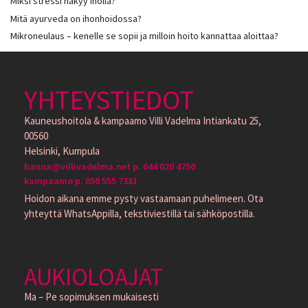
Miksi stressi näkyy iholla?
Mitä ayurveda on ihonhoidossa?
Mikroneulaus – kenelle se sopii ja milloin hoito kannattaa aloittaa?
YHTEYSTIEDOT
Kauneushoitola & kampaamo Villi Vadelma Intiankatu 25,
00560
Helsinki, Kumpula
hanna@villivadelma.net p. 044 020 4750
kampaamo p. 050 555 7381
Hoidon aikana emme pysty vastaamaan puhelimeen. Ota
yhteyttä WhatsAppilla, tekstiviestillä tai sähköpostilla.
AUKIOLOAJAT
Ma – Pe sopimuksen mukaisesti