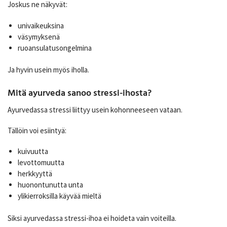
Joskus ne näkyvät:
univaikeuksina
väsymyksenä
ruoansulatusongelmina
Ja hyvin usein myös iholla.
Mitä ayurveda sanoo stressi-ihosta?
Ayurvedassa stressi liittyy usein kohonneeseen vataan.
Tällöin voi esiintyä:
kuivuutta
levottomuutta
herkkyyttä
huonontunutta unta
ylikierroksilla käyvää mieltä
Siksi ayurvedassa stressi-ihoa ei hoideta vain voiteilla.