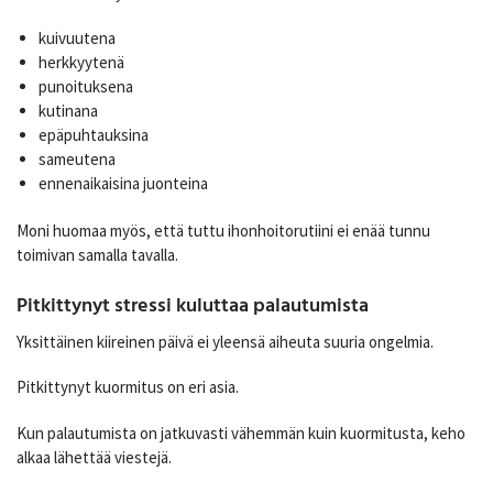
kuivuutena
herkkyytenä
punoituksena
kutinana
epäpuhtauksina
sameutena
ennenaikaisina juonteina
Moni huomaa myös, että tuttu ihonhoitorutiini ei enää tunnu
toimivan samalla tavalla.
Pitkittynyt stressi kuluttaa palautumista
Yksittäinen kiireinen päivä ei yleensä aiheuta suuria ongelmia.
Pitkittynyt kuormitus on eri asia.
Kun palautumista on jatkuvasti vähemmän kuin kuormitusta, keho
alkaa lähettää viestejä.