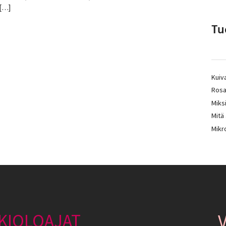
 […]
Tu
Kuiva
Rosa
Miksi
Mitä
Mikro
KIOLOAJAT