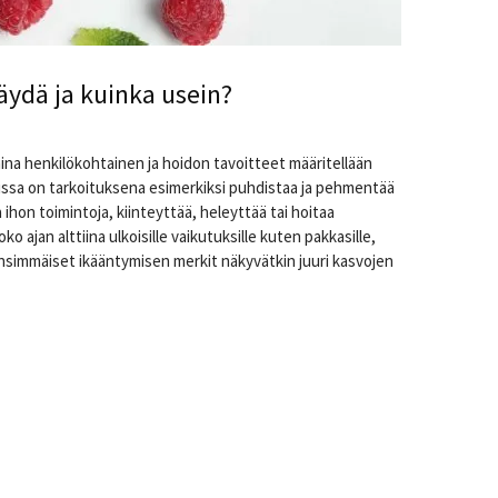
äydä ja kuinka usein?
ina henkilökohtainen ja hoidon tavoitteet määritellään
issa on tarkoituksena esimerkiksi puhdistaa ja pehmentää
a ihon toimintoja, kiinteyttää, heleyttää tai hoitaa
o ajan alttiina ulkoisille vaikutuksille kuten pakkasille,
. Ensimmäiset ikääntymisen merkit näkyvätkin juuri kasvojen