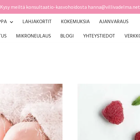
Kysy meiltä konsultaatio-kasvohoidosta hanna@villivadelma.net
PPA
LAHJAKORTIT
KOKEMUKSIA
AJANVARAUS
TUS
MIKRONEULAUS
BLOGI
YHTEYSTIEDOT
VERKK