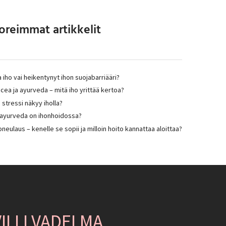
oreimmat artikkelit
 iho vai heikentynyt ihon suojabarriääri?
cea ja ayurveda – mitä iho yrittää kertoa?
 stressi näkyy iholla?
 ayurveda on ihonhoidossa?
neulaus – kenelle se sopii ja milloin hoito kannattaa aloittaa?
VILLI VADELMA