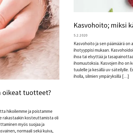
Kasvohoito; miksi k
5.2.2020
Kasvohoito ja sen päämäärä on a
ihotyyppisi mukaan. Kasvohoido
ihoa tai elvyttää ja tasapainotta
ihomuutoksia. Kasvojen iho on kok
tuulelle ja kesällä uv-säteilylle
iholla, silmien ympäryksillä […]
 oikeat tuotteet?
utta hikoilemme ja poistamme
e rakastaakin kosteuttamista oli
euttaminen myös suojaa ja
asvainen, normaali sekä kuiva,