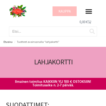
KAUPPA
IHON HYVINVOI
0,00
€
Etusivu
Tuotteet avainsanalla “lahjakortti”
/
LAHJAKORTTI
Ilmainen toimitus KAIKKIIN YLI 100 € OSTOKSIIN!
Toimitusaika n. 2-7 päivää.
SUODATTIMET: