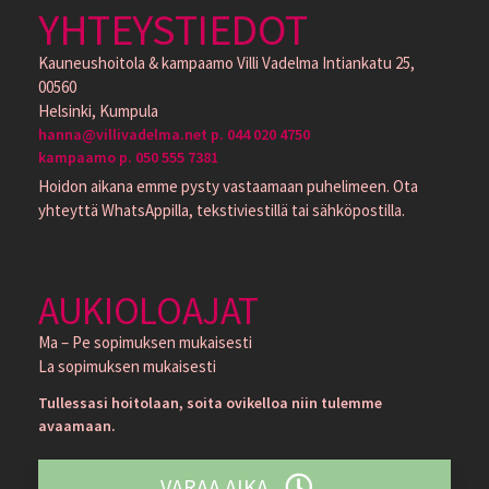
YHTEYSTIEDOT
Kauneushoitola & kampaamo Villi Vadelma Intiankatu 25,
00560
Helsinki, Kumpula
hanna@villivadelma.net p. 044 020 4750
kampaamo p. 050 555 7381
Hoidon aikana emme pysty vastaamaan puhelimeen. Ota
yhteyttä WhatsAppilla, tekstiviestillä tai sähköpostilla.
AUKIOLOAJAT
Ma – Pe sopimuksen mukaisesti
La sopimuksen mukaisesti
Tullessasi hoitolaan, soita ovikelloa niin tulemme
avaamaan.
VARAA AIKA