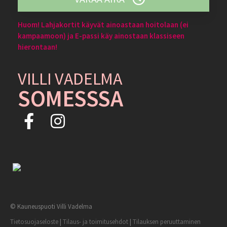
Huom! Lahjakortit käyvät ainoastaan hoitolaan (ei
kampaamoon) ja E-passi käy ainostaan klassiseen
hierontaan!
VILLI VADELMA
SOMESSSA
© Kauneuspuoti Villi Vadelma
Tietosuojaseloste
|
Tilaus- ja toimitusehdot
|
Tilauksen peruuttaminen