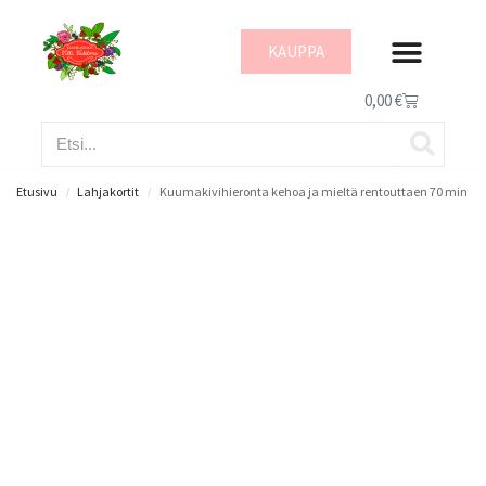
KAUPPA
IHON HYVINVOI
0,00
€
Etusivu
Lahjakortit
Kuumakivihieronta kehoa ja mieltä rentouttaen 70 min
/
/