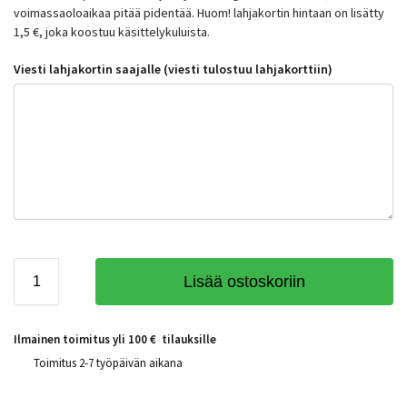
voimassaoloaikaa pitää pidentää. Huom! lahjakortin hintaan on lisätty
1,5 €, joka koostuu käsittelykuluista.
Viesti lahjakortin saajalle (viesti tulostuu lahjakorttiin)
Lisää ostoskoriin
Ilmainen toimitus yli 100 € tilauksille
Toimitus 2-7 työpäivän aikana