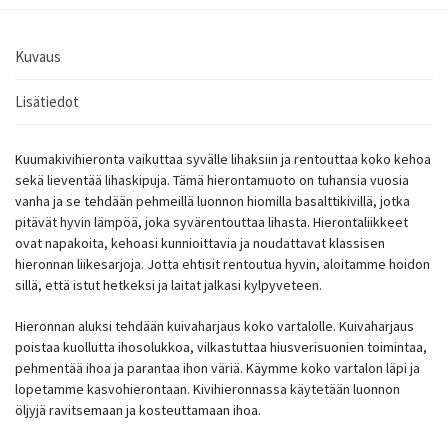
Kuvaus
Lisätiedot
Kuumakivihieronta vaikuttaa syvälle lihaksiin ja rentouttaa koko kehoa
sekä lieventää lihaskipuja. Tämä hierontamuoto on tuhansia vuosia
vanha ja se tehdään pehmeillä luonnon hiomilla basalttikivillä, jotka
pitävät hyvin lämpöä, joka syvärentouttaa lihasta. Hierontaliikkeet
ovat napakoita, kehoasi kunnioittavia ja noudattavat klassisen
hieronnan liikesarjoja. Jotta ehtisit rentoutua hyvin, aloitamme hoidon
sillä, että istut hetkeksi ja laitat jalkasi kylpyveteen.
Hieronnan aluksi tehdään kuivaharjaus koko vartalolle. Kuivaharjaus
poistaa kuollutta ihosolukkoa, vilkastuttaa hiusverisuonien toimintaa,
pehmentää ihoa ja parantaa ihon väriä. Käymme koko vartalon läpi ja
lopetamme kasvohierontaan. Kivihieronnassa käytetään luonnon
öljyjä ravitsemaan ja kosteuttamaan ihoa.