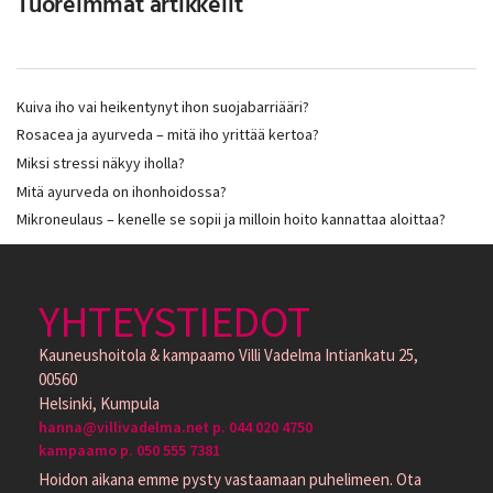
Tuoreimmat artikkelit
Kuiva iho vai heikentynyt ihon suojabarriääri?
Rosacea ja ayurveda – mitä iho yrittää kertoa?
Miksi stressi näkyy iholla?
Mitä ayurveda on ihonhoidossa?
Mikroneulaus – kenelle se sopii ja milloin hoito kannattaa aloittaa?
YHTEYSTIEDOT
Kauneushoitola & kampaamo Villi Vadelma Intiankatu 25,
00560
Helsinki, Kumpula
hanna@villivadelma.net p. 044 020 4750
kampaamo p. 050 555 7381
Hoidon aikana emme pysty vastaamaan puhelimeen. Ota