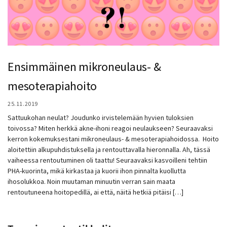
Ensimmäinen mikroneulaus- &
mesoterapiahoito
25.11.2019
Sattuukohan neulat? Joudunko irvistelemään hyvien tuloksien
toivossa? Miten herkkä akne-ihoni reagoi neulaukseen? Seuraavaksi
kerron kokemuksestani mikroneulaus- & mesoterapiahoidossa. Hoito
aloitettiin alkupuhdistuksella ja rentouttavalla hieronnalla. Ah, tässä
vaiheessa rentoutuminen oli taattu! Seuraavaksi kasvoilleni tehtiin
PHA-kuorinta, mikä kirkastaa ja kuorii ihon pinnalta kuollutta
ihosolukkoa. Noin muutaman minuutin verran sain maata
rentoutuneena hoitopedillä, ai että, näitä hetkiä pitäisi […]