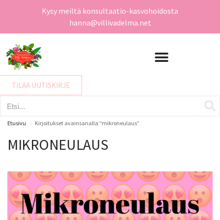
Kysy meiltä konsultaatio-kasvohoidosta
hanna@villivadelma.net
TILAA UUTISKIRJE
Etusivu
Kirjoitukset avainsanalla “mikroneulaus”
/
MIKRONEULAUS