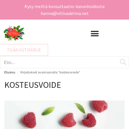
Kysy meiltä konsultaatio-kasvohoidosta
hanna@villivadelma.net
TILAA UUTISKIRJE
Etusivu
Kirjoitukset avainsanalla “kosteusvoide”
/
KOSTEUSVOIDE