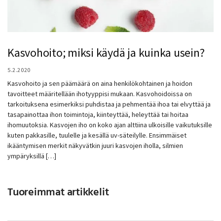
Kasvohoito; miksi käydä ja kuinka usein?
5.2.2020
Kasvohoito ja sen päämäärä on aina henkilökohtainen ja hoidon
tavoitteet määritellään ihotyyppisi mukaan. Kasvohoidoissa on
tarkoituksena esimerkiksi puhdistaa ja pehmentää ihoa tai elvyttää ja
tasapainottaa ihon toimintoja, kiinteyttää, heleyttää tai hoitaa
ihomuutoksia. Kasvojen iho on koko ajan alttiina ulkoisille vaikutuksille
kuten pakkasille, tuulelle ja kesällä uv-säteilylle. Ensimmäiset
ikääntymisen merkit näkyvätkin juuri kasvojen iholla, silmien
ympäryksillä […]
Tuoreimmat artikkelit