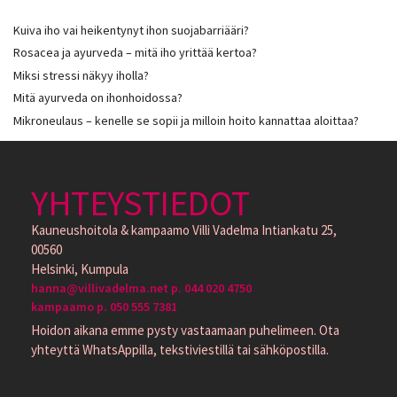
Kuiva iho vai heikentynyt ihon suojabarriääri?
Rosacea ja ayurveda – mitä iho yrittää kertoa?
Miksi stressi näkyy iholla?
Mitä ayurveda on ihonhoidossa?
Mikroneulaus – kenelle se sopii ja milloin hoito kannattaa aloittaa?
YHTEYSTIEDOT
Kauneushoitola & kampaamo Villi Vadelma Intiankatu 25,
00560
Helsinki, Kumpula
hanna@villivadelma.net p. 044 020 4750
kampaamo p. 050 555 7381
Hoidon aikana emme pysty vastaamaan puhelimeen. Ota
yhteyttä WhatsAppilla, tekstiviestillä tai sähköpostilla.