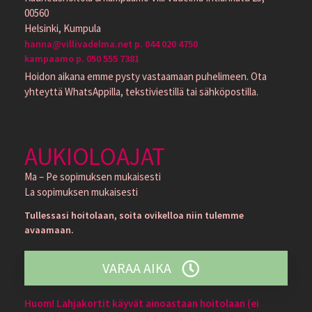
00560
Helsinki, Kumpula
hanna@villivadelma.net p. 044 020 4750
kampaamo p. 050 555 7381
Hoidon aikana emme pysty vastaamaan puhelimeen. Ota
yhteyttä WhatsAppilla, tekstiviestillä tai sähköpostilla.
AUKIOLOAJAT
Ma – Pe sopimuksen mukaisesti
La sopimuksen mukaisesti
Tullessasi hoitolaan, soita ovikelloa niin tulemme
avaamaan.
VARAA AIKA
Huom! Lahjakortit käyvät ainoastaan hoitolaan (ei