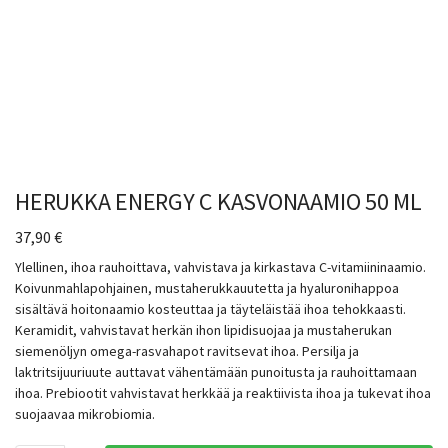
HERUKKA ENERGY C KASVONAAMIO 50 ML
37,90
€
Ylellinen, ihoa rauhoittava, vahvistava ja kirkastava C-vitamiininaamio.
Koivunmahlapohjainen, mustaherukkauutetta ja hyaluronihappoa
sisältävä hoitonaamio kosteuttaa ja täyteläistää ihoa tehokkaasti.
Keramidit, vahvistavat herkän ihon lipidisuojaa ja mustaherukan
siemenöljyn omega-rasvahapot ravitsevat ihoa. Persilja ja
laktritsijuuriuute auttavat vähentämään punoitusta ja rauhoittamaan
ihoa. Prebiootit vahvistavat herkkää ja reaktiivista ihoa ja tukevat ihoa
suojaavaa mikrobiomia.