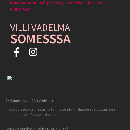
kampaamoon) ja E-passi käy ainostaan klassiseen
hierontaan!
VILLI VADELMA
SOMESSSA
© Kauneuspuoti Villi Vadelma
Tietosuojaseloste
|
Tilaus- ja toimitusehdot
|
Tilauksen peruuttaminen
ja palautukset
|
Evästekäytäntö
Kotisivut yritykselle
Helpotkotisivut.fi