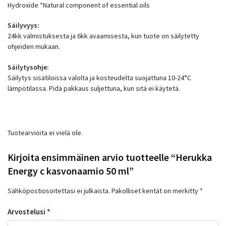
Hydroxide *Natural component of essential oils
Säilyvyys:
24kk valmistuksesta ja 6kk avaamisesta, kun tuote on säilytetty
ohjeiden mukaan.
Säilytysohje:
Säilytys sisätiloissa valolta ja kosteudelta suojattuna 10-24°C
lämpötilassa. Pidä pakkaus suljettuna, kun sitä ei käytetä.
Tuotearvioita ei vielä ole.
Kirjoita ensimmäinen arvio tuotteelle “Herukka
Energy c kasvonaamio 50 ml”
Sähköpostiosoitettasi ei julkaista.
Pakolliset kentät on merkitty
*
Arvostelusi
*