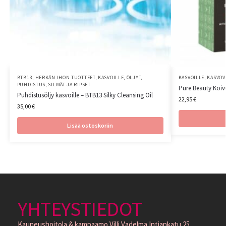
BTB13
,
HERKÄN IHON TUOTTEET
,
KASVOILLE
,
ÖLJYT
,
KASVOILLE
,
KASVOV
PUHDISTUS
,
SILMÄT JA RIPSET
Pure Beauty Koi
Puhdistusöljy kasvoille – BTB13 Silky Cleansing Oil
22,95
€
35,00
€
Lisää ostoskoriin
YHTEYSTIEDOT
Kauneushoitola & kampaamo Villi Vadelma Intiankatu 25,