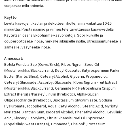
suojaavaa mikrobiomia.
Käyttö:
Levitä kasvojen, kaulan ja dekolteen iholle, anna vaikuttaa 10-15
minuuttia. Poista naamio ja viimeistele tarvittaessa kasvovedellä.
Käytetään osana Ekopharma-kasvohoitoja. Sopii kuivalle ja
couperoottiselle iholle, herkälle aikuiselle iholle, stressaantuneelle ja
samealle, väsyneelle iholle.
Ainesosat:
Betula Pendula Sap (Koivu/Birch), Ribes Nigrum Seed Oil
(Mustaherukka/Blackcurrant), Decyl Cocoate, Butyrospermum Parkii
Butter (Karite/Shea), Cetearyl Alcohol, Glycerin, Propanediol,
Cetearyl Glucoside, Ascorbyl Glucoside, Ribes Nigrum Fruit Extract
(Mustaherukka/Blackcurrant), Ceramide NP, Petroselinum Crispum
Extract (Persilja/Parsley), Inulin (Prebiotic), Alpha-Glucan
Oligosaccharide (Prebiotic), Dipotassium Glycyrrhizate, Sodium
Hyaluronate, Tocopherol, Aqua, Cetyl Alcohol, Stearic Acid, Myristyl
Myristate, Xanthan Gum, Isocetyl Alcohol, Phenethyl Alcohol, Levulinic
Acid, Glyceryl Caprylate, Citrus Sinensis Peel Oil Expressed
(Appelsiini/Sweet Orange), Limonene*, Linalool*, Potassium