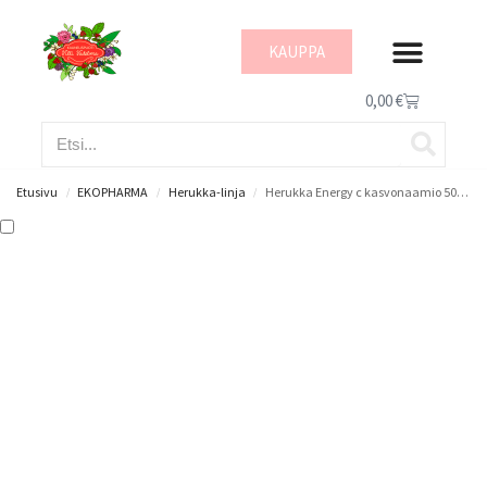
KAUPPA
IHON HYVINVOI
0,00
€
Etusivu
EKOPHARMA
Herukka-linja
Herukka Energy c kasvonaamio 50 ml
/
/
/