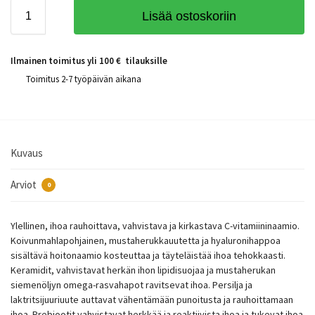
Lisää ostoskoriin
Ilmainen toimitus yli 100 € tilauksille
Toimitus 2-7 työpäivän aikana
Kuvaus
Arviot
0
Ylellinen, ihoa rauhoittava, vahvistava ja kirkastava C-vitamiininaamio.
Koivunmahlapohjainen, mustaherukkauutetta ja hyaluronihappoa
sisältävä hoitonaamio kosteuttaa ja täyteläistää ihoa tehokkaasti.
Keramidit, vahvistavat herkän ihon lipidisuojaa ja mustaherukan
siemenöljyn omega-rasvahapot ravitsevat ihoa. Persilja ja
laktritsijuuriuute auttavat vähentämään punoitusta ja rauhoittamaan
ihoa. Prebiootit vahvistavat herkkää ja reaktiivista ihoa ja tukevat ihoa