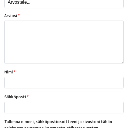
Arviosi
*
Nimi
*
Sähköposti
*
Tallenna nimeni, sähköpostiosoitteeni ja sivustoni tähän
selaimeen seuraavaa kommentointikertaa varten.