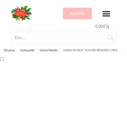
KAUPPA
IHON HYVINVOI
0,00
€
Etusivu
Uutuudet
Unna Nordic
UNNA NORDIC SUVI REFRESHING CREAM 50ML
/
/
/