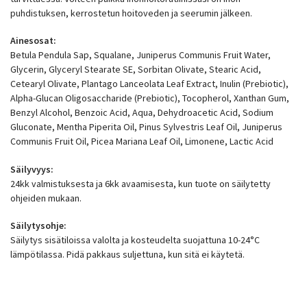
puhdistuksen, kerrostetun hoitoveden ja seerumin jälkeen.
Ainesosat:
Betula Pendula Sap, Squalane, Juniperus Communis Fruit Water,
Glycerin, Glyceryl Stearate SE, Sorbitan Olivate, Stearic Acid,
Cetearyl Olivate, Plantago Lanceolata Leaf Extract, Inulin (Prebiotic),
Alpha-Glucan Oligosaccharide (Prebiotic), Tocopherol, Xanthan Gum,
Benzyl Alcohol, Benzoic Acid, Aqua, Dehydroacetic Acid, Sodium
Gluconate, Mentha Piperita Oil, Pinus Sylvestris Leaf Oil, Juniperus
Communis Fruit Oil, Picea Mariana Leaf Oil, Limonene, Lactic Acid
Säilyvyys:
24kk valmistuksesta ja 6kk avaamisesta, kun tuote on säilytetty
ohjeiden mukaan.
Säilytysohje:
Säilytys sisätiloissa valolta ja kosteudelta suojattuna 10-24°C
lämpötilassa. Pidä pakkaus suljettuna, kun sitä ei käytetä.