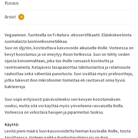
Kuvaus
Arviot
0
Vegaaninen. Tuotteella on Fi-Natura -ekosertifikaatti. Eläinkokeetonta
suomalaista luonnonkosmetiikkaa.
Suvi on öljytön, kosteuttava kasvovoide aikuiselle iholle. Voiteessa on
kevyt koostumus ja se imeytyy ihoon hetkessä. Suvi on tehty veden
sijasta koivunmahlaan, joka tuo iholle runsaasti kosteutta ja
ravintoaineita. Katajavesi tasapainottaa talintuotantoa ja ratamouute
rauhoittaa sekä vähentää punoitusta. Suvi sisältää myös prebiootteja,
jotka tukevat ihon mikrobiomin toimintaa eli ravitsevat omia hyviä
bakteereja.
Suvi sopii erityisesti päivävoiteeksi sen kevyen koostumuksen
vuoksi, mutta sitä voi käyttää myös yövoiteena rasvaisella iholla.
Voiteessa on virkistävä havujen ja piparmintun tuoksu.
Käyttö:
Levitä pieni määrä Suvi-kasvovoidetta hieman kostealle iholle, toista
tarvittaessa. Voiteen paikka ihonhoitorutiinissasi on ihon