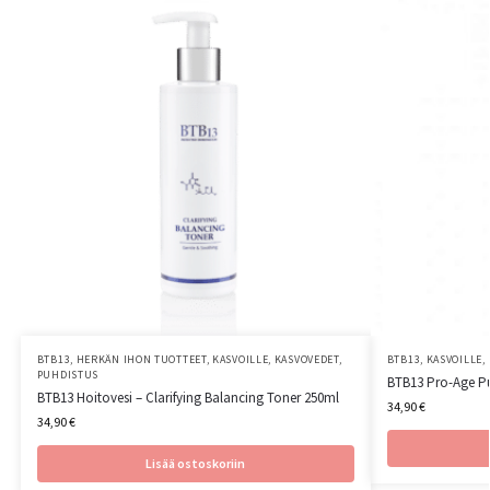
BTB13
,
HERKÄN IHON TUOTTEET
,
KASVOILLE
,
KASVOVEDET
,
BTB13
,
KASVOILLE
,
PUHDISTUS
BTB13 Pro-Age Pu
BTB13 Hoitovesi – Clarifying Balancing Toner 250ml
34,90
€
34,90
€
Lisää ostoskoriin