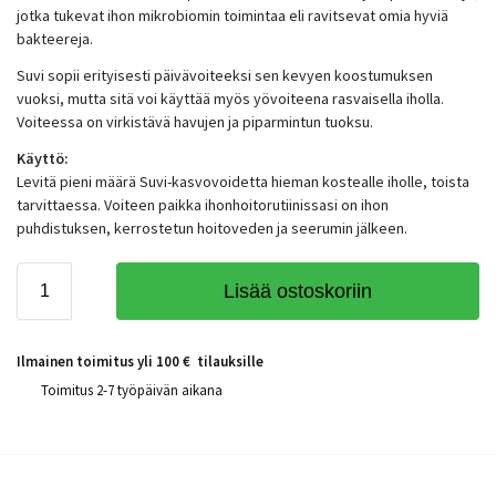
jotka tukevat ihon mikrobiomin toimintaa eli ravitsevat omia hyviä
bakteereja.
Suvi sopii erityisesti päivävoiteeksi sen kevyen koostumuksen
vuoksi, mutta sitä voi käyttää myös yövoiteena rasvaisella iholla.
Voiteessa on virkistävä havujen ja piparmintun tuoksu.
Käyttö:
Levitä pieni määrä Suvi-kasvovoidetta hieman kostealle iholle, toista
tarvittaessa. Voiteen paikka ihonhoitorutiinissasi on ihon
puhdistuksen, kerrostetun hoitoveden ja seerumin jälkeen.
Lisää ostoskoriin
Ilmainen toimitus yli 100 € tilauksille
Toimitus 2-7 työpäivän aikana