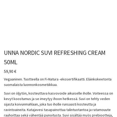
UNNA NORDIC SUVI REFRESHING CREAM
50ML
59,90
€
Vegaaninen. Tuotteella on Fi-Natura -ekosertifikaatti. Eläinkokeetonta
suomalaista luonnonkosmetiikkaa.
Suvi on öljytön, kosteuttava kasvovoide aikuiselle iholle. Voiteessa on
kevyt koostumus ja se imeytyy ihoon hetkessä. Suvi on tehty veden
sijasta koivunmahlaan, joka tuo iholle runsaasti kosteutta ja
ravintoaineita. Katajavesi tasapainottaa talintuotantoa ja ratamouute
rauhoittaa sekä vähentää punoitusta. Suvi sisältää myös prebiootteja,