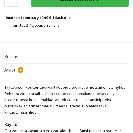
Ilmainen toimitus yli 100 € tilauksille
Toimitus 2-7 työpäivän aikana
Kuvaus
Arviot
0
Täyteläisen kosteuttava vartalovoide tuo iholle metsäisen elämyksen.
Pehmeä voide sisältää ihoa ravitsevaa suomalaista pellavaöljyä ja
kosteuttavaa koivunmahlaa. Antioksidantti- ja vitamiinipitoiset
puolukka- ja variksenmarjauutteet auttavat suojaamaan ja
kirkastamaan ihoa.
Käyttö:
Ota voidetta käsiin ja hiero vartalon iholle. Suihkuta vartalovoiteen