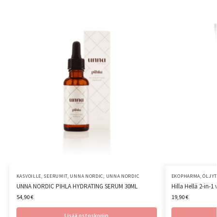
KASVOILLE
,
SEERUMIT
,
UNNA NORDIC
,
UNNA NORDIC
EKOPHARMA
,
ÖLJYT
UNNA NORDIC PIHLA HYDRATING SERUM 30ML
Hilla Hellä 2-in-1
54,90
€
19,90
€
Lisää ostoskoriin