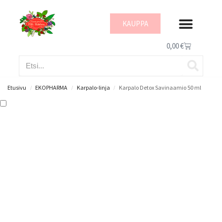
KAUPPA
IHON HYVINVOI
0,00
€
Etusivu
EKOPHARMA
Karpalo-linja
Karpalo Detox Savinaamio 50 ml
/
/
/