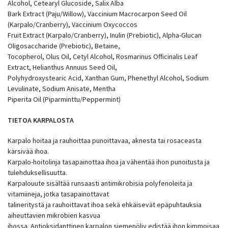
Alcohol, Cetearyl Glucoside, Salix Alba
Bark Extract (Paju/Willow), Vaccinium Macrocarpon Seed Oil
(Karpalo/Cranberry), Vaccinium Oxycoccos
Fruit Extract (Karpalo/Cranberry), Inulin (Prebiotic), Alpha-Glucan
Oligosaccharide (Prebiotic), Betaine,
Tocopherol, Olus Oil, Cetyl Alcohol, Rosmarinus Officinalis Leaf
Extract, Helianthus Annuus Seed Oil,
Polyhydroxystearic Acid, Xanthan Gum, Phenethyl Alcohol, Sodium
Levulinate, Sodium Anisate, Mentha
Piperita Oil (Piparminttu/Peppermint)
TIETOA KARPALOSTA
Karpalo hoitaa ja rauhoittaa punoittavaa, aknesta tai rosaceasta
kärsivää ihoa.
Karpalo-hoitolinja tasapainottaa ihoa ja vähentää ihon punoitusta ja
tulehduksellisuutta.
Karpalouute sisältää runsaasti antimikrobisia polyfenoleita ja
vitamiineja, jotka tasapainottavat
talineritystä ja rauhoittavat ihoa sekä ehkäisevät epäpuhtauksia
aiheuttavien mikrobien kasvua
ihossa. Antioksidanttinen karpalon siemenöljy edistää ihon kimmoisaa