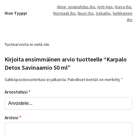
Akne, epäpuhdas iho
,
Anti-Age
,
Kuiva iho
,
Ihon Tyyppi
Normaali iho
,
Nuori iho
,
Sekaiho
,
tunkkainen
iho
Tuotearvioita ei vielä ole.
Kirjoita ensimmäinen arvio tuotteelle “Karpalo
Detox Savinaamio 50 ml”
Sähköpostiosoitettasi ei julkaista.
Pakolliset kentät on merkitty
*
Arvostelusi
*
Arviosi
*