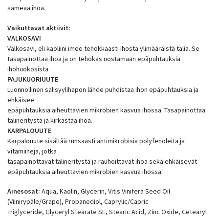
sameaa ihoa.
Vaikuttavat aktiivit:
VALKOSAVI
Valkosavi, eli kaoliini imee tehokkaasti ihosta ylimääräistä talia. Se
tasapainottaa ihoa ja on tehokas nostamaan epäpuhtauksia
ihohuokosista.
PAJUKUORIUUTE
Luonnollinen salisyylihapon lähde puhdistaa ihon epäpuhtauksia ja
ehkäisee
epäpuhtauksia aiheuttavien mikrobien kasvua ihossa. Tasapainottaa
talineritystä ja kirkastaa ihoa.
KARPALOUUTE
Karpalouute sisältää runsaasti antimikrobisia polyfenoleita ja
vitamiineja, jotka
tasapainottavat talineritystä ja rauhoittavat ihoa sekä ehkäisevät
epäpuhtauksia aiheuttavien mikrobien kasvua ihossa.
Ainesosat:
Aqua, Kaolin, Glycerin, Vitis Vinifera Seed Oil
(Viinirypäle/Grape), Propanediol, Caprylic/Capric
Triglyceride, Glyceryl Stearate SE, Stearic Acid, Zinc Oxide, Cetearyl