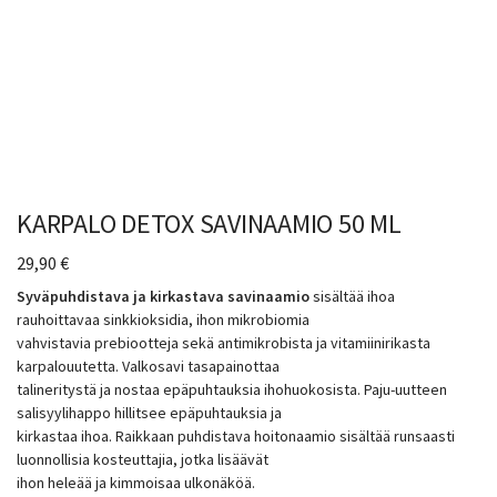
KARPALO DETOX SAVINAAMIO 50 ML
29,90
€
Syväpuhdistava ja kirkastava savinaamio
sisältää ihoa
rauhoittavaa sinkkioksidia, ihon mikrobiomia
vahvistavia prebiootteja sekä antimikrobista ja vitamiinirikasta
karpalouutetta. Valkosavi tasapainottaa
talineritystä ja nostaa epäpuhtauksia ihohuokosista. Paju-uutteen
salisyylihappo hillitsee epäpuhtauksia ja
kirkastaa ihoa. Raikkaan puhdistava hoitonaamio sisältää runsaasti
luonnollisia kosteuttajia, jotka lisäävät
ihon heleää ja kimmoisaa ulkonäköä.