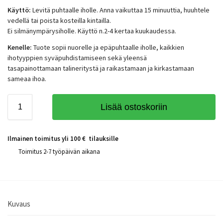
Käyttö:
Levitä puhtaalle iholle. Anna vaikuttaa 15 minuuttia, huuhtele
vedellä tai poista kosteilla kintailla.
Ei silmänympärysiholle. Käyttö n.2-4 kertaa kuukaudessa.
Kenelle:
Tuote sopii nuorelle ja epäpuhtaalle iholle, kaikkien
ihotyyppien syväpuhdistamiseen sekä yleensä
tasapainottamaan talineritystä ja raikastamaan ja kirkastamaan
sameaa ihoa.
Lisää ostoskoriin
Ilmainen toimitus yli 100 € tilauksille
Toimitus 2-7 työpäivän aikana
Kuvaus