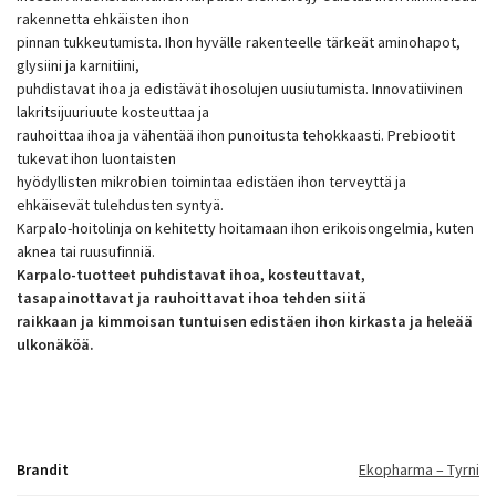
rakennetta ehkäisten ihon
pinnan tukkeutumista. Ihon hyvälle rakenteelle tärkeät aminohapot,
glysiini ja karnitiini,
puhdistavat ihoa ja edistävät ihosolujen uusiutumista. Innovatiivinen
lakritsijuuriuute kosteuttaa ja
rauhoittaa ihoa ja vähentää ihon punoitusta tehokkaasti. Prebiootit
tukevat ihon luontaisten
hyödyllisten mikrobien toimintaa edistäen ihon terveyttä ja
ehkäisevät tulehdusten syntyä.
Karpalo-hoitolinja on kehitetty hoitamaan ihon erikoisongelmia, kuten
aknea tai ruusufinniä.
Karpalo-tuotteet puhdistavat ihoa, kosteuttavat,
tasapainottavat ja rauhoittavat ihoa tehden siitä
raikkaan ja kimmoisan tuntuisen edistäen ihon kirkasta ja heleää
ulkonäköä.
Brandit
Ekopharma – Tyrni