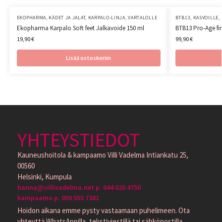
EKOPHARMA
,
KÄDET JA JALAT
,
KARPALO-LINJA
,
VARTALOLLE
BTB13
,
KASVOILLE
,
Ekopharma Karpalo Soft feet Jalkavoide 150 ml
BTB13 Pro-Age fi
19,90
€
99,90
€
Lisää ostoskoriin
YHTEYSTIEDOT
Kauneushoitola & kampaamo Villi Vadelma Intiankatu 25,
00560
Helsinki, Kumpula
hanna@villivadelma.net p. 044 020 4750
kampaamo p. 050 555 7381
Hoidon aikana emme pysty vastaamaan puhelimeen. Ota
yhteyttä WhatsAppilla, tekstiviestillä tai sähköpostilla.