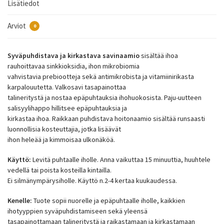
Lisätiedot
Arviot
0
Syväpuhdistava ja kirkastava savinaamio
sisältää ihoa
rauhoittavaa sinkkioksidia, ihon mikrobiomia
vahvistavia prebiootteja sekä antimikrobista ja vitamiinirikasta
karpalouutetta. Valkosavi tasapainottaa
talineritystä ja nostaa epäpuhtauksia ihohuokosista. Paju-uutteen
salisyylihappo hillitsee epäpuhtauksia ja
kirkastaa ihoa. Raikkaan puhdistava hoitonaamio sisältää runsaasti
luonnollisia kosteuttajia, jotka lisäävät
ihon heleää ja kimmoisaa ulkonäköä.
Käyttö:
Levitä puhtaalle iholle. Anna vaikuttaa 15 minuuttia, huuhtele
vedellä tai poista kosteilla kintailla.
Ei silmänympärysiholle. Käyttö n.2-4 kertaa kuukaudessa.
Kenelle:
Tuote sopii nuorelle ja epäpuhtaalle iholle, kaikkien
ihotyyppien syväpuhdistamiseen sekä yleensä
tasapainottamaan talineritystä ja raikastamaan ja kirkastamaan