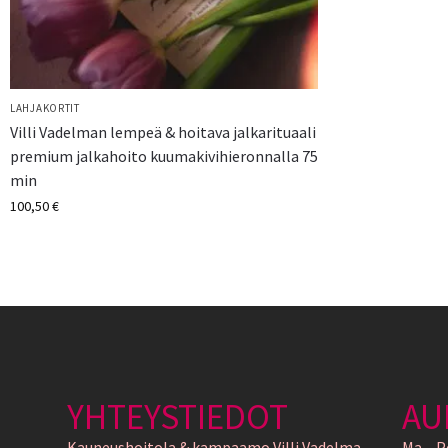
LAHJAKORTIT
Villi Vadelman lempeä & hoitava jalkarituaali
premium jalkahoito kuumakivihieronnalla 75
min
100,50
€
YHTEYSTIEDOT
AU
Kauneushoitola & kampaamo Villi Vadelma
Ma – P