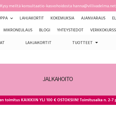
Kysy meiltä konsultaatio-kasvohoidosta hanna@villivadelma.net
UPPA
LAHJAKORTIT
KOKEMUKSIA
AJANVARAUS
E
MIKRONEULAUS
BLOGI
YHTEYSTIEDOT
VERKKOKURSS
AT
LAHJAKORTIT
TUOTTEET
JALKAHOITO
en toimitus KAIKKIIN YLI 100 € OSTOKSIIN! Toimitusaika n. 2-7 