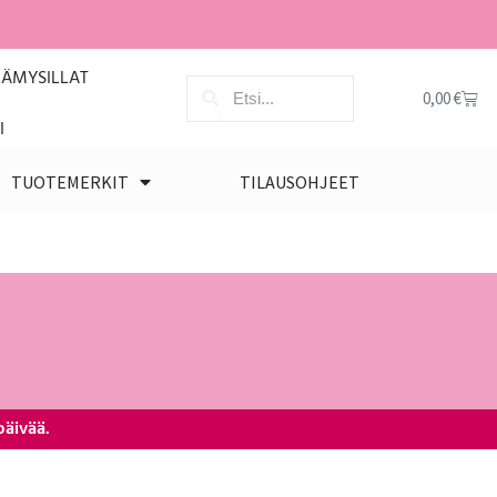
LÄMYSILLAT
0,00
€
I
TUOTEMERKIT
TILAUSOHJEET
päivää.