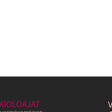
KIOLOAJAT
e sopimuksen mukaisesti